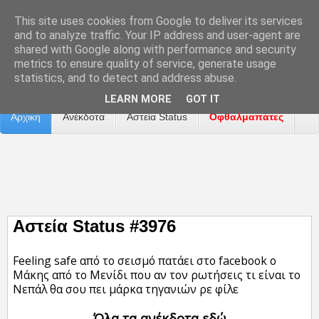
This site uses cookies from Google to deliver its services
and to analyze traffic. Your IP address and user-agent are
shared with Google along with performance and security
metrics to ensure quality of service, generate usage
Επικοινωνία
Διαφήμιση
Αναφορά Προβλήματος
statistics, and to detect and address abuse.
LEARN MORE
GOT IT
Αρχική
Ανέκδοτα
Αστεία Status
Οφθαλμαπάτες
ΤΑΙΝΙΕΣ
Αστεία Status #3976
Feeling safe από το σεισμό πατάει στο facebook ο
Μάκης από το Μενίδι που αν τον ρωτήσεις τι είναι το
Νεπάλ θα σου πει μάρκα τηγανιών ρε φίλε
Όλα τα ανέκδοτα εδώ