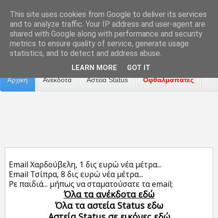
This site uses cookies from Google to deliver its services
and to analyze traffic. Your IP address and user-agent are
shared with Google along with performance and security
metrics to ensure quality of service, generate usage
Επικοινωνία
Διαφήμιση
Αναφορά Προβλήματος
statistics, and to detect and address abuse.
LEARN MORE
GOT IT
Αρχική
Ανέκδοτα
Αστεία Status
Οφθαλμαπάτες
ΤΑΙΝΙΕΣ
Email Χαρδούβελη, 1 δις ευρώ νέα μέτρα...
Email Τσίπρα, 8 δις ευρώ νέα μέτρα...
Ρε παιδιά... μήπως να σταματούσατε τα email;
Όλα τα ανέκδοτα εδώ
Όλα τα αστεία Status εδω
Αστεία Status σε εικόνες εδώ