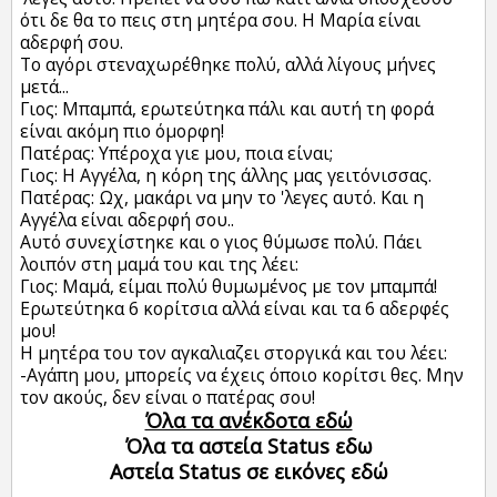
ότι δε θα το πεις στη μητέρα σου. Η Μαρία είναι
αδερφή σου.
Το αγόρι στεναχωρέθηκε πολύ, αλλά λίγους μήνες
μετά...
Γιος: Μπαμπά, ερωτεύτηκα πάλι και αυτή τη φορά
είναι ακόμη πιο όμορφη!
Πατέρας: Υπέροχα γιε μου, ποια είναι;
Γιος: Η Αγγέλα, η κόρη της άλλης μας γειτόνισσας.
Πατέρας: Ωχ, μακάρι να μην το 'λεγες αυτό. Και η
Αγγέλα είναι αδερφή σου..
Αυτό συνεχίστηκε και ο γιος θύμωσε πολύ. Πάει
λοιπόν στη μαμά του και της λέει:
Γιος: Μαμά, είμαι πολύ θυμωμένος με τον μπαμπά!
Ερωτεύτηκα 6 κορίτσια αλλά είναι και τα 6 αδερφές
μου!
Η μητέρα του τον αγκαλιαζει στοργικά και του λέει:
-Αγάπη μου, μπορείς να έχεις όποιο κορίτσι θες. Μην
τον ακούς, δεν είναι ο πατέρας σου!
Όλα τα ανέκδοτα εδώ
Όλα τα αστεία Status εδω
Αστεία Status σε εικόνες εδώ