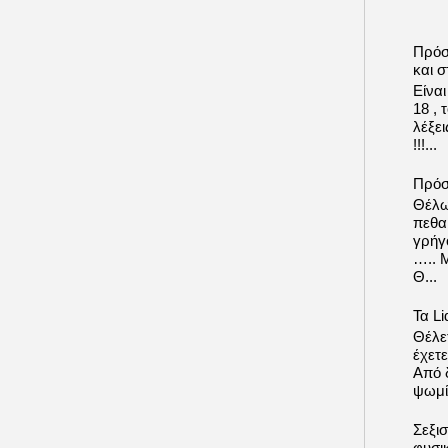
Πρόσ
και σ
Είνα
18 ,
λέξε
!!!...
Πρόσ
Θέλω
πεθα
γρήγ
….. 
Θ...
Τα Li
Θέλετ
έχετε
Από δ
ψωμί.
Σεξι
φυσι