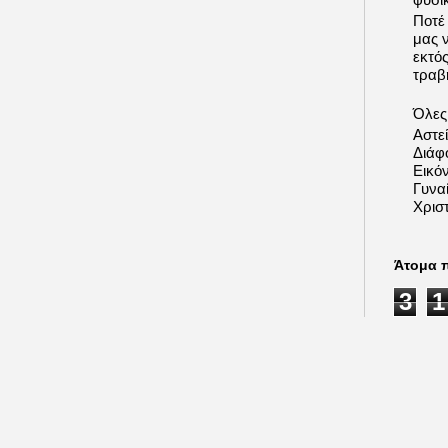
Ποτέ
μας 
εκτό
τραβή
Όλες 
Αστε
Διάφ
Εικόν
Γυνα
Χριστ
Άτομα 
3
1