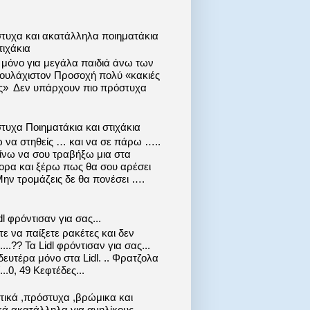
τυχα και ακατάλληλα ποιηματάκια
τιχάκια
ι μόνο για μεγάλα παιδιά άνω των
 τουλάχιστον Προσοχή πολύ «κακιές
ις» Δεν υπάρχουν πιο πρόστυχα
τυχα Ποιηματάκια και στιχάκια
 να στηθείς … και να σε πάρω …..
ίνω να σου τραβήξω μια στα
ορα και ξέρω πως θα σου αρέσει
Μην τρομάζεις δε θα πονέσει ….
dl φρόντισαν για σας...
ε να παίξετε ρακέτες και δεν
....?? Τα Lidl φρόντισαν για σας...
ευτέρα μόνο στα Lidl. .. Φρατζολα
..0, 49 Κεφτέδες...
στικά ,πρόστυχα ,βρώμικα και
κά ακατάλληλα για ανηλίκους