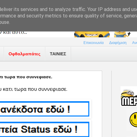
liver its services and to analyze traffic. Your IP address and u
rmance and security metrics to ensure quality of service, gene
buse.
Επικοινωνία
Διαφήμιση
Αν
Οφθαλμαπάτες
ΤΑΙΝΙΕΣ
ατι τωρα που συννεφιασε.
ου κατι τωρα που συννεφιασε.