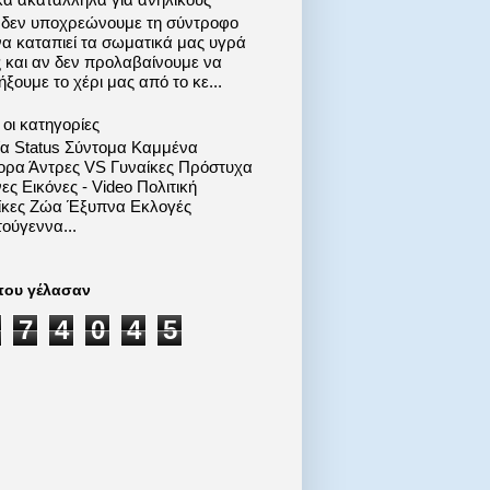
 δεν υποχρεώνουμε τη σύντροφο
να καταπιεί τα σωματικά μας υγρά
ς και αν δεν προλαβαίνουμε να
ξουμε το χέρι μας από το κε...
οι κατηγορίες
ία Status Σύντομα Καμμένα
ορα Άντρες VS Γυναίκες Πρόστυχα
ες Εικόνες - Video Πολιτική
ίκες Ζώα Έξυπνα Εκλογές
ούγεννα...
που γέλασαν
7
4
0
4
5