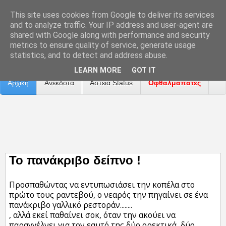
This site uses cookies from Google to deliver its services
and to analyze traffic. Your IP address and user-agent are
shared with Google along with performance and security
metrics to ensure quality of service, generate usage
Επικοινωνία
Διαφήμιση
Αναφορά Προβλήματος
statistics, and to detect and address abuse.
LEARN MORE
GOT IT
Αρχική
Ανέκδοτα
Αστεία Status
Οφθαλμαπάτες
ΤΑΙΝΙΕΣ
Το πανάκριβο δείπνο !
Προσπαθώντας να εντυπωσιάσει την κοπέλα στο
πρώτο τους ραντεβού, ο νεαρός την πηγαίνει σε ένα
πανάκριβο γαλλικό ρεστοράν........
, αλλά εκεί παθαίνει σοκ, όταν την ακούει να
παραγγέλνει για τον εαυτό της δύο ορεκτικά, δύο