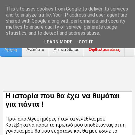
This site uses cookies from Google to deliver its services
and to analyze traffic. Your IP address and user-agent are
shared with Google along with performance and security
metrics to ensure quality of service, generate usage
Επικοινωνία
Διαφήμιση
Αναφορά Προβλήματος
statistics, and to detect and address abuse.
LEARN MORE
GOT IT
Αρχική
Ανέκδοτα
Αστεία Status
Οφθαλμαπάτες
ΤΑΙΝΙΕΣ
Η ιστορία που θα έχει να θυμάται
για πάντα !
Πριν από λίγες ημέρες ήταν τα γενέθλια μου.
Κατέβηκα να πάρω το πρωινό μου υποθέτοντας ότι η
γυναίκα μου θα μου ευχότανε και θα μου έδινε το