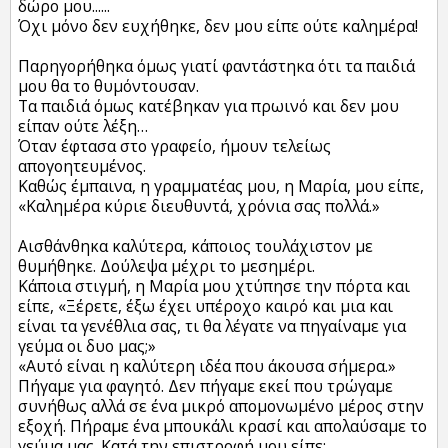
δώρο μου......
Όχι μόνο δεν ευχήθηκε, δεν μου είπε ούτε καλημέρα!
Παρηγορήθηκα όμως γιατί φαντάστηκα ότι τα παιδιά
μου θα το θυμόντουσαν.
Τα παιδιά όμως κατέβηκαν για πρωινό και δεν μου
είπαν ούτε λέξη…
Όταν έφτασα στο γραφείο, ήμουν τελείως
απογοητευμένος.
Καθώς έμπαινα, η γραμματέας μου, η Μαρία, μου είπε,
«Καλημέρα κύριε διευθυντά, χρόνια σας πολλά.»
Αισθάνθηκα καλύτερα, κάποιος τουλάχιστον με
θυμήθηκε. Δούλεψα μέχρι το μεσημέρι.
Κάποια στιγμή, η Μαρία μου χτύπησε την πόρτα και
είπε, «Ξέρετε, έξω έχει υπέροχο καιρό και μια και
είναι τα γενέθλια σας, τι θα λέγατε να πηγαίναμε για
γεύμα οι δυο μας;»
«Αυτό είναι η καλύτερη ιδέα που άκουσα σήμερα.»
Πήγαμε για φαγητό. Δεν πήγαμε εκεί που τρώγαμε
συνήθως αλλά σε ένα μικρό απομονωμένο μέρος στην
εξοχή. Πήραμε ένα μπουκάλι κρασί και απολαύσαμε το
γεύμα μας. Κατά την επιστροφή μου είπε: