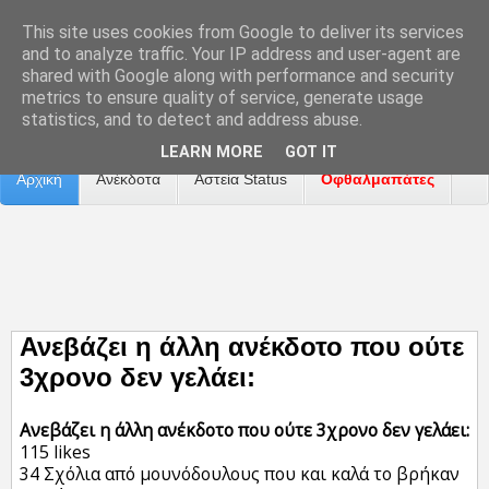
This site uses cookies from Google to deliver its services
and to analyze traffic. Your IP address and user-agent are
shared with Google along with performance and security
metrics to ensure quality of service, generate usage
Επικοινωνία
Διαφήμιση
Αναφορά Προβλήματος
statistics, and to detect and address abuse.
LEARN MORE
GOT IT
Αρχική
Ανέκδοτα
Αστεία Status
Οφθαλμαπάτες
ΤΑΙΝΙΕΣ
Ανεβάζει η άλλη ανέκδοτο που ούτε
3χρονο δεν γελάει:
Ανεβάζει η άλλη ανέκδοτο που ούτε 3χρονο δεν γελάει:
115 likes
34 Σχόλια από μουνόδουλους που και καλά το βρήκαν