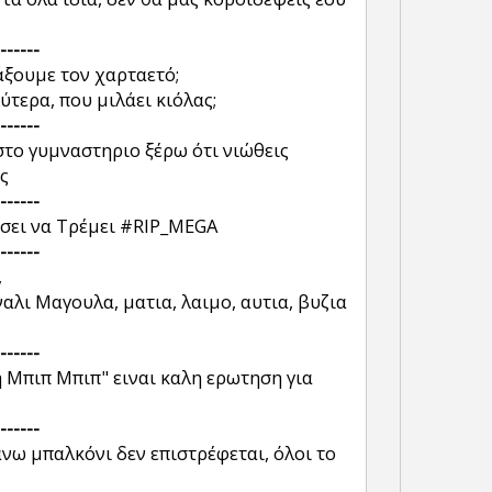
------
άξουμε τον χαρταετό;
ύτερα, που μιλάει κιόλας;
------
στο γυμναστηριο ξέρω ότι νιώθεις
ς
------
σει να Τρέμει #RIP_MEGA
------
,
αλι Μαγουλα, ματια, λαιμο, αυτια, βυζια
------
ή Μπιπ Μπιπ" ειναι καλη ερωτηση για
------
άνω μπαλκόνι δεν επιστρέφεται, όλοι το