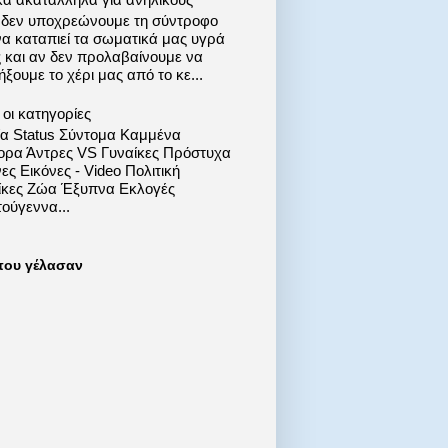
 δεν υποχρεώνουμε τη σύντροφο
να καταπιεί τα σωματικά μας υγρά
ς και αν δεν προλαβαίνουμε να
ξουμε το χέρι μας από το κε...
οι κατηγορίες
ία Status Σύντομα Καμμένα
ορα Άντρες VS Γυναίκες Πρόστυχα
ες Εικόνες - Video Πολιτική
ίκες Ζώα Έξυπνα Εκλογές
ούγεννα...
που γέλασαν