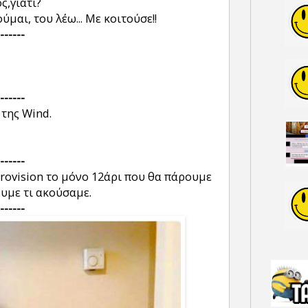
ς,γιατί?
μαι, του λέω... Με κοιτούσε!!
------
------
 της Wind.
------
rovision το μόνο 12άρι που θα πάρουμε
ουμε τι ακούσαμε.
------