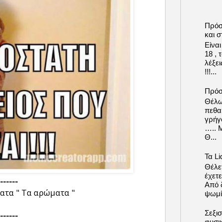
Πρόσ
και σ
Είνα
18 ,
λέξε
!!!...
Πρόσ
Θέλω
πεθα
γρήγ
….. 
Θ...
Τα Li
Θέλετ
έχετε
------
Από δ
ατα " Τα αρώματα "
ψωμί.
Σεξι
------
φυσι