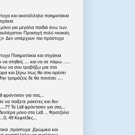
τυχα και ακατάλληλα ποιηματάκια
τιχάκια
ι μόνο για μεγάλα παιδιά άνω των
 τουλάχιστον Προσοχή πολύ «κακιές
ις» Δεν υπάρχουν πιο πρόστυχα
τυχα Ποιηματάκια και στιχάκια
 να στηθείς … και να σε πάρω …..
ίνω να σου τραβήξω μια στα
ορα και ξέρω πως θα σου αρέσει
Μην τρομάζεις δε θα πονέσει ….
dl φρόντισαν για σας...
ε να παίξετε ρακέτες και δεν
....?? Τα Lidl φρόντισαν για σας...
ευτέρα μόνο στα Lidl. .. Φρατζολα
..0, 49 Κεφτέδες...
στικά ,πρόστυχα ,βρώμικα και
κά ακατάλληλα για ανηλίκους