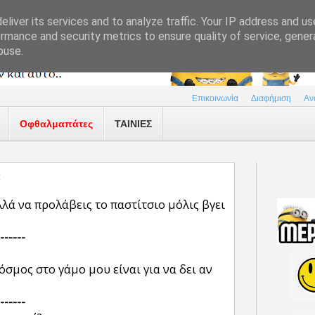
liver its services and to analyze traffic. Your IP address and u
rmance and security metrics to ensure quality of service, gene
buse.
Επικοινωνία
Διαφήμιση
Αν
Οφθαλμαπάτες
ΤΑΙΝΙΕΣ
α
λλά να προλάβεις το παστίτσιο μόλις βγει
------
όσμος στο γάμο μου είναι για να δει αν
------