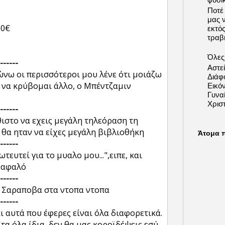
Ποτέ
μας 
50€
εκτό
τραβή
Όλες 
------
Αστε
ώνω οι περισσότεροι μου λένε ότι μοιάζω
Διάφ
ώ να κρύβομαι άλλο, ο Μπέντζαμιν
Εικόν
Γυνα
Χριστ
------
θιστο να εχεις μεγάλη τηλεόραση τη
θα ηταν να είχες μεγάλη βιβλιοθήκη
Άτομα 
------
ευτεί για το μυαλο μου...",ειπε, και
ν αφαλό
------
η Σαραποβα στα ντοπα ντοπα
------
ι αυτά που έφερες είναι όλα διαφορετικά.
τα όλα ίδια, δεν θα μας κοροϊδέψεις εσύ