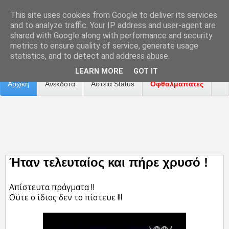
This site uses cookies from Google to deliver its services
and to analyze traffic. Your IP address and user-agent are
shared with Google along with performance and security
metrics to ensure quality of service, generate usage
Επικοινωνία
Διαφήμιση
Αναφορά Προβλήματος
statistics, and to detect and address abuse.
LEARN MORE
GOT IT
Αρχική
Ανέκδοτα
Αστεία Status
Οφθαλμαπάτες
ΤΑΙΝΙΕΣ
Ήταν τελευταίος και πήρε χρυσό !
Απίστευτα πράγματα !!
Ούτε ο ίδιος δεν το πίστευε !!!