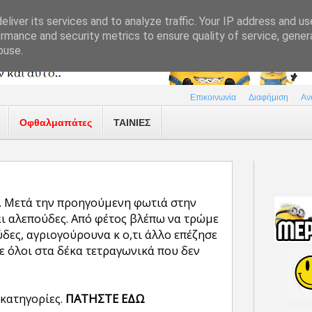
liver its services and to analyze traffic. Your IP address and u
rmance and security metrics to ensure quality of service, gene
buse.
Επικοινωνία
Διαφήμιση
Αν
Οφθαλμαπάτες
ΤΑΙΝΙΕΣ
ά. Μετά την προηγούμενη φωτιά στην
αι αλεπούδες. Από φέτος βλέπω να τρώμε
ύδες, αγριογούρουνα κ ο,τι άλλο επέζησε
ε όλοι στα δέκα τετραγωνικά που δεν
 κατηγορίες.
ΠΑΤΗΣΤΕ ΕΔΩ