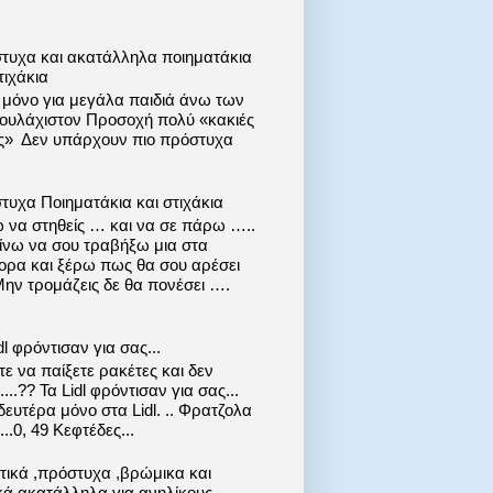
τυχα και ακατάλληλα ποιηματάκια
τιχάκια
ι μόνο για μεγάλα παιδιά άνω των
 τουλάχιστον Προσοχή πολύ «κακιές
ις» Δεν υπάρχουν πιο πρόστυχα
τυχα Ποιηματάκια και στιχάκια
 να στηθείς … και να σε πάρω …..
ίνω να σου τραβήξω μια στα
ορα και ξέρω πως θα σου αρέσει
Μην τρομάζεις δε θα πονέσει ….
dl φρόντισαν για σας...
ε να παίξετε ρακέτες και δεν
....?? Τα Lidl φρόντισαν για σας...
ευτέρα μόνο στα Lidl. .. Φρατζολα
..0, 49 Κεφτέδες...
στικά ,πρόστυχα ,βρώμικα και
κά ακατάλληλα για ανηλίκους