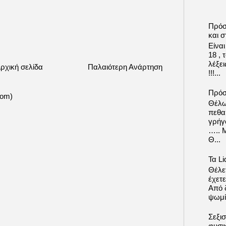
Πρόσ
και σ
Είνα
18 ,
λέξε
ρχική σελίδα
Παλαιότερη Ανάρτηση
!!!...
Πρόσ
tom)
Θέλω
πεθα
γρήγ
….. 
Θ...
Τα Li
Θέλετ
έχετε
Από δ
ψωμί.
Σεξι
φυσι