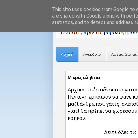
This site uses cookies from Google to de
are shared with Google along with perfo
statistics, and to detect and address a
Αρχική
Ανέκδοτα
Αστεία Status
Μικρές αλήθειες
Αρχικά τάιζα αδέσποτα γατι
Πεντέλη έμπαιναν να φάνε κ
μαζί άνθρωποι, γάτες, αλεπο
γιατί θα πρέπει να χωρέσουμ
κάηκαν.
Δείτε όλες τις