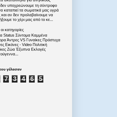
 δεν υποχρεώνουμε τη σύντροφο
να καταπιεί τα σωματικά μας υγρά
ς και αν δεν προλαβαίνουμε να
ξουμε το χέρι μας από το κε...
οι κατηγορίες
ία Status Σύντομα Καμμένα
ορα Άντρες VS Γυναίκες Πρόστυχα
ες Εικόνες - Video Πολιτική
ίκες Ζώα Έξυπνα Εκλογές
ούγεννα...
που γέλασαν
7
3
4
6
5