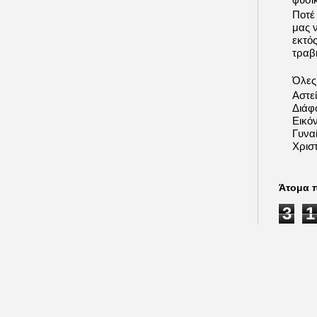
Ποτέ
μας 
εκτό
τραβή
Όλες 
Αστε
Διάφ
Εικόν
Γυνα
Χριστ
Άτομα 
3
1