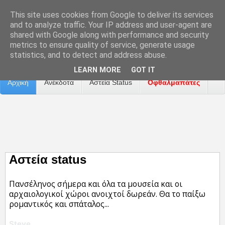
This site uses cookies from Google to deliver its services
and to analyze traffic. Your IP address and user-agent are
shared with Google along with performance and security
metrics to ensure quality of service, generate usage
Επικοινωνία
Διαφήμιση
Αναφορά Προβλήματος
statistics, and to detect and address abuse.
LEARN MORE
GOT IT
Αρχική
Ανέκδοτα
Αστεία Status
Οφθαλμαπάτες
ΤΑΙΝΙΕΣ
Αστεία status
Πανσέληνος σήμερα και όλα τα μουσεία και οι
αρχαιολογικοί χώροι ανοιχτοί δωρεάν. Θα το παίξω
ρομαντικός και σπάταλος...
Steve