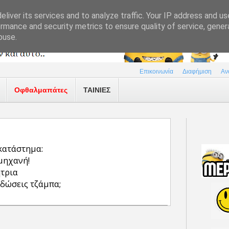
liver its services and to analyze traffic. Your IP address and u
rmance and security metrics to ensure quality of service, gene
buse.
Επικοινωνία
Διαφήμιση
Αν
Οφθαλμαπάτες
ΤΑΙΝΙΕΣ
κατάστημα:
μηχανή!
ήτρια
ι δώσεις τζάμπα;