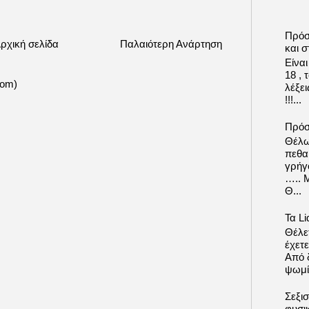
Πρόσ
ρχική σελίδα
Παλαιότερη Ανάρτηση
και σ
Είνα
18 ,
tom)
λέξε
!!!...
Πρόσ
Θέλω
πεθα
γρήγ
….. 
Θ...
Τα Li
Θέλετ
έχετε
Από δ
ψωμί.
Σεξι
φυσι