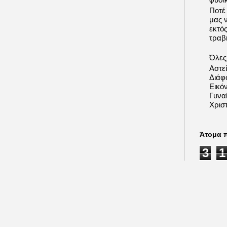
Ποτέ
μας 
εκτό
τραβή
Όλες 
Αστε
Διάφ
Εικόν
Γυνα
Χριστ
Άτομα 
3
1