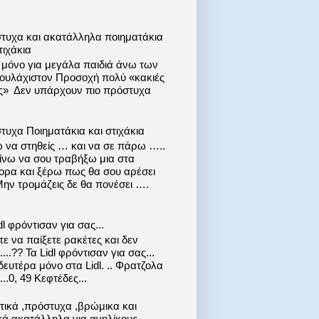
τυχα και ακατάλληλα ποιηματάκια
τιχάκια
ι μόνο για μεγάλα παιδιά άνω των
 τουλάχιστον Προσοχή πολύ «κακιές
ις» Δεν υπάρχουν πιο πρόστυχα
τυχα Ποιηματάκια και στιχάκια
 να στηθείς … και να σε πάρω …..
ίνω να σου τραβήξω μια στα
ορα και ξέρω πως θα σου αρέσει
Μην τρομάζεις δε θα πονέσει ….
dl φρόντισαν για σας...
ε να παίξετε ρακέτες και δεν
....?? Τα Lidl φρόντισαν για σας...
ευτέρα μόνο στα Lidl. .. Φρατζολα
..0, 49 Κεφτέδες...
στικά ,πρόστυχα ,βρώμικα και
κά ακατάλληλα για ανηλίκους