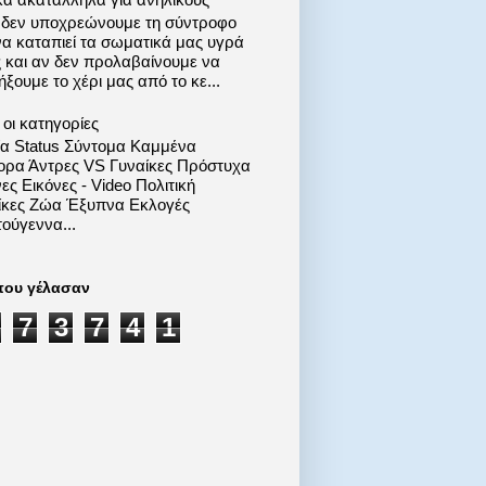
 δεν υποχρεώνουμε τη σύντροφο
να καταπιεί τα σωματικά μας υγρά
ς και αν δεν προλαβαίνουμε να
ξουμε το χέρι μας από το κε...
οι κατηγορίες
ία Status Σύντομα Καμμένα
ορα Άντρες VS Γυναίκες Πρόστυχα
ες Εικόνες - Video Πολιτική
ίκες Ζώα Έξυπνα Εκλογές
ούγεννα...
που γέλασαν
7
3
7
4
1