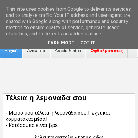
This site uses cookies from Google to deliver its services
and to analyze traffic. Your IP address and user-agent are
shared with Google along with performance and security
metrics to ensure quality of service, generate usage
Επικοινωνία
Διαφήμιση
Αναφορά Προβλήματος
statistics, and to detect and address abuse.
LEARN MORE
GOT IT
Αρχική
Ανέκδοτα
Αστεία Status
Οφθαλμαπάτες
ΤΑΙΝΙΕΣ
Τέλεια η λεμονάδα σου
- Μωρό μου τέλεια η λεμονάδα σου..! έχει και
κομματάκια μέσα.!
- Κοτόσουπα είναι βρε
Όλα τα αστεία Status εδω