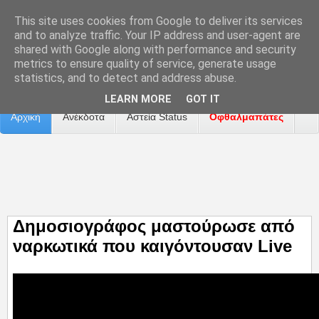
This site uses cookies from Google to deliver its services
and to analyze traffic. Your IP address and user-agent are
shared with Google along with performance and security
metrics to ensure quality of service, generate usage
Επικοινωνία
Διαφήμιση
Αναφορά Προβλήματος
statistics, and to detect and address abuse.
LEARN MORE
GOT IT
Αρχική
Ανέκδοτα
Αστεία Status
Οφθαλμαπάτες
ΤΑΙΝΙΕΣ
Δημοσιογράφος μαστούρωσε από
ναρκωτικά που καιγόντουσαν Live