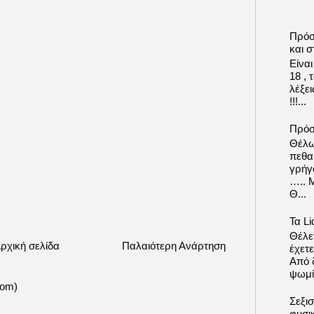
Πρόσ
και σ
Είνα
18 ,
λέξε
!!!...
Πρόσ
Θέλω
πεθα
γρήγ
….. 
Θ...
Τα Li
Θέλετ
ρχική σελίδα
Παλαιότερη Ανάρτηση
έχετε
Από δ
ψωμί.
tom)
Σεξι
φυσι