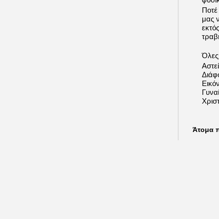
Ποτέ
μας 
εκτό
τραβή
Όλες 
Αστε
Διάφ
Εικόν
Γυνα
Χριστ
Άτομα 