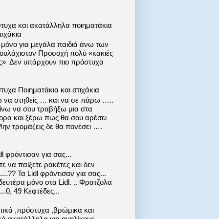
τυχα και ακατάλληλα ποιηματάκια
τιχάκια
ι μόνο για μεγάλα παιδιά άνω των
 τουλάχιστον Προσοχή πολύ «κακιές
ις» Δεν υπάρχουν πιο πρόστυχα
τυχα Ποιηματάκια και στιχάκια
 να στηθείς … και να σε πάρω …..
ίνω να σου τραβήξω μια στα
ορα και ξέρω πως θα σου αρέσει
Μην τρομάζεις δε θα πονέσει ….
dl φρόντισαν για σας...
ε να παίξετε ρακέτες και δεν
....?? Τα Lidl φρόντισαν για σας...
ευτέρα μόνο στα Lidl. .. Φρατζολα
..0, 49 Κεφτέδες...
στικά ,πρόστυχα ,βρώμικα και
κά ακατάλληλα για ανηλίκους