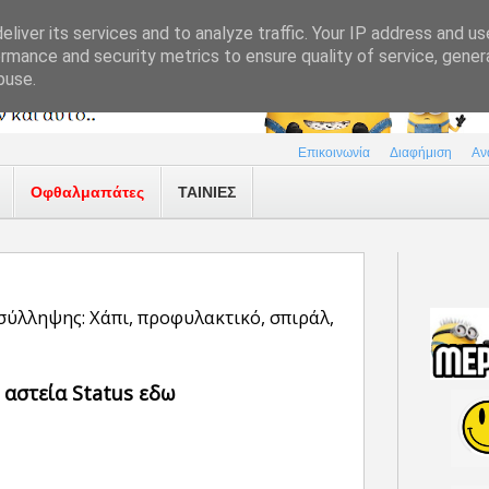
liver its services and to analyze traffic. Your IP address and u
rmance and security metrics to ensure quality of service, gene
buse.
Επικοινωνία
Διαφήμιση
Αν
Οφθαλμαπάτες
ΤΑΙΝΙΕΣ
σύλληψης: Χάπι, προφυλακτικό, σπιράλ,
 αστεία Status εδω