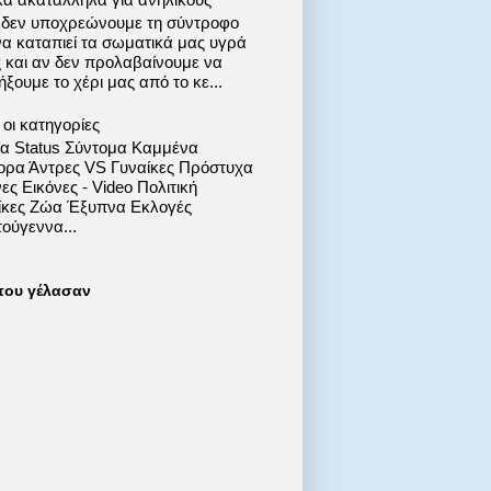
 δεν υποχρεώνουμε τη σύντροφο
να καταπιεί τα σωματικά μας υγρά
ς και αν δεν προλαβαίνουμε να
ξουμε το χέρι μας από το κε...
οι κατηγορίες
ία Status Σύντομα Καμμένα
ορα Άντρες VS Γυναίκες Πρόστυχα
ες Εικόνες - Video Πολιτική
ίκες Ζώα Έξυπνα Εκλογές
ούγεννα...
που γέλασαν