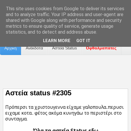
This site uses cookies from Google to deliver its services
and to analyze traffic. Your IP address and user-agent are
shared with Google along with performance and security
metrics to ensure quality of service, generate usage
Επικοινωνία
Διαφήμιση
Αναφορά Προβλήματος
statistics, and to detect and address abuse.
LEARN MORE
GOT IT
Αρχική
Ανέκδοτα
Αστεία Status
Οφθαλμαπάτες
ΤΑΙΝΙΕΣ
Αστεία status #2305
Πρόπερσι τα χριστουγεννα είχαμε γαλοπουλα..περυσι
ειχαμε κοτα.. φέτος ακόμα κυνηγάω το περιστέρι στο
συνταγμα.
Όλα τα αστεία Status εδω