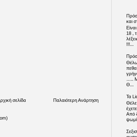
Πρόσ
και σ
Είνα
18 ,
λέξε
!!!...
Πρόσ
Θέλω
πεθα
γρήγ
….. 
Θ...
Τα Li
ρχική σελίδα
Παλαιότερη Ανάρτηση
Θέλετ
έχετε
Από δ
tom)
ψωμί.
Σεξι
φυσι