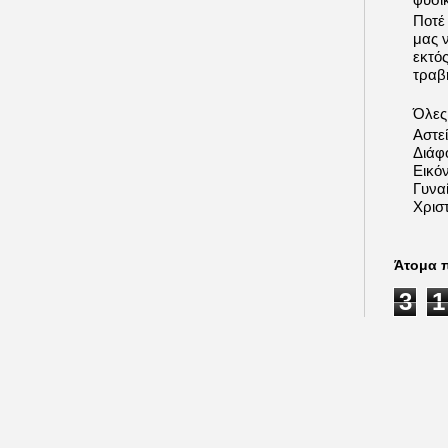
Ποτέ
μας 
εκτό
τραβή
Όλες 
Αστε
Διάφ
Εικόν
Γυνα
Χριστ
Άτομα 
3
1