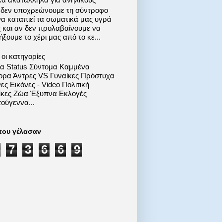
 δεν υποχρεώνουμε τη σύντροφο
να καταπιεί τα σωματικά μας υγρά
ς και αν δεν προλαβαίνουμε να
ξουμε το χέρι μας από το κε...
οι κατηγορίες
ία Status Σύντομα Καμμένα
ορα Άντρες VS Γυναίκες Πρόστυχα
ες Εικόνες - Video Πολιτική
ίκες Ζώα Έξυπνα Εκλογές
ούγεννα...
που γέλασαν
7
3
6
6
9