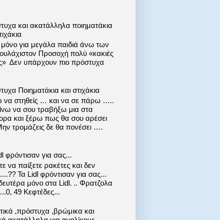
τυχα και ακατάλληλα ποιηματάκια
τιχάκια
ι μόνο για μεγάλα παιδιά άνω των
 τουλάχιστον Προσοχή πολύ «κακιές
ις» Δεν υπάρχουν πιο πρόστυχα
τυχα Ποιηματάκια και στιχάκια
 να στηθείς … και να σε πάρω …..
ίνω να σου τραβήξω μια στα
ορα και ξέρω πως θα σου αρέσει
Μην τρομάζεις δε θα πονέσει ….
dl φρόντισαν για σας...
ε να παίξετε ρακέτες και δεν
....?? Τα Lidl φρόντισαν για σας...
ευτέρα μόνο στα Lidl. .. Φρατζολα
..0, 49 Κεφτέδες...
στικά ,πρόστυχα ,βρώμικα και
κά ακατάλληλα για ανηλίκους