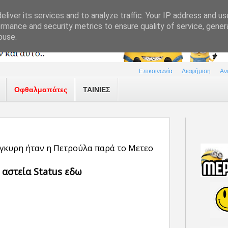
liver its services and to analyze traffic. Your IP address and u
rmance and security metrics to ensure quality of service, gene
buse.
Επικοινωνία
Διαφήμιση
Αν
Οφθαλμαπάτες
ΤΑΙΝΙΕΣ
έγκυρη ήταν η Πετρούλα παρά το Μετεο
 αστεία Status εδω