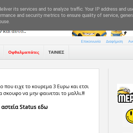
liver its services and to analyze traffic. Your IP address and u
rmance and security metrics to ensure quality of service, gene
buse.
Επικοινωνία
Διαφήμιση
Αν
Οφθαλμαπάτες
ΤΑΙΝΙΕΣ
 που ειχε το κουρεμα 3 Ευρω και ετσι
α σκουφο να μην φαινεται το μαλλι.!!!
 αστεία Status εδω