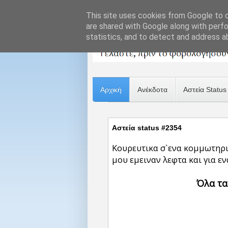
This site uses cookies from Google to de
are shared with Google along with perfo
statistics, and to detect and address a
Αρχική
Ανέκδοτα
Αστεία Status
Αστεία status #2354
Κουρευτικα σ`ενα κομμωτηριο
μου εμειναν λεφτα και για εν
Όλα τα