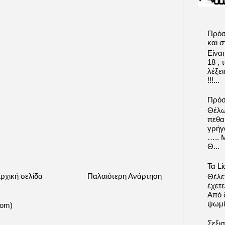
Πρόσ
και σ
Είνα
18 ,
λέξε
!!!...
Πρόσ
Θέλω
πεθα
γρήγ
….. 
Θ...
Τα Li
ρχική σελίδα
Παλαιότερη Ανάρτηση
Θέλετ
έχετε
Από δ
ψωμί.
tom)
Σεξι