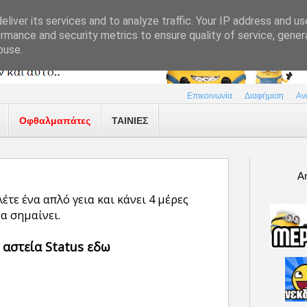
liver its services and to analyze traffic. Your IP address and u
rmance and security metrics to ensure quality of service, gene
buse.
Επικοινωνία
Διαφήμιση
Αν
Οφθαλμαπάτες
ΤΑΙΝΙΕΣ
A
έτε ένα απλό γεια και κάνει 4 μέρες
να σημαίνει.
 αστεία Status εδω