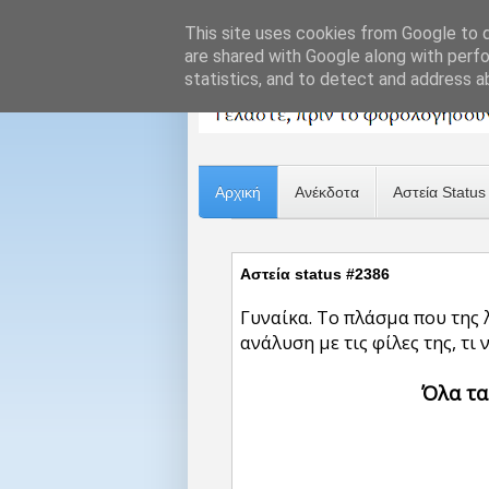
This site uses cookies from Google to de
are shared with Google along with perfo
statistics, and to detect and address a
Αρχική
Ανέκδοτα
Αστεία Status
Αστεία status #2386
Γυναίκα. Το πλάσμα που της λ
ανάλυση με τις φίλες της, τι 
Όλα τα