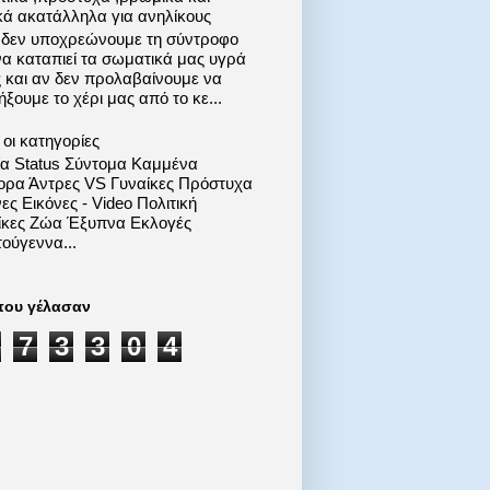
κά ακατάλληλα για ανηλίκους
 δεν υποχρεώνουμε τη σύντροφο
να καταπιεί τα σωματικά μας υγρά
ς και αν δεν προλαβαίνουμε να
ξουμε το χέρι μας από το κε...
οι κατηγορίες
ία Status Σύντομα Καμμένα
ορα Άντρες VS Γυναίκες Πρόστυχα
ες Εικόνες - Video Πολιτική
ίκες Ζώα Έξυπνα Εκλογές
ούγεννα...
που γέλασαν
7
3
3
0
4