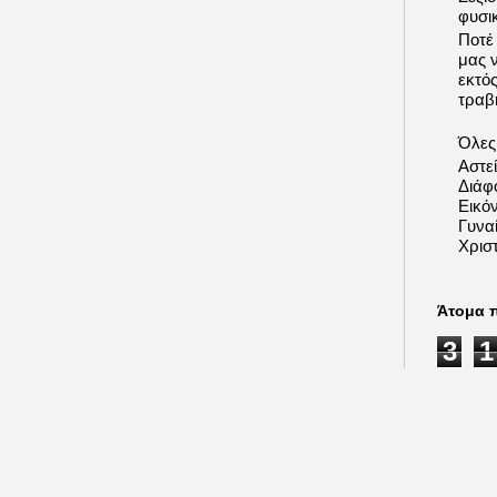
φυσι
Ποτέ
μας 
εκτό
τραβή
Όλες 
Αστε
Διάφ
Εικόν
Γυνα
Χριστ
Άτομα 
3
1