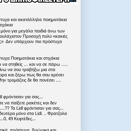
τυχα και ακατάλληλα ποιηματάκια
τιχάκια
ι μόνο για μεγάλα παιδιά άνω των
 τουλάχιστον Προσοχή πολύ «κακιές
ις» Δεν υπάρχουν πιο πρόστυχα
τυχα Ποιηματάκια και στιχάκια
 να στηθείς … και να σε πάρω …..
ίνω να σου τραβήξω μια στα
ορα και ξέρω πως θα σου αρέσει
Μην τρομάζεις δε θα πονέσει ….
dl φρόντισαν για σας...
ε να παίξετε ρακέτες και δεν
....?? Τα Lidl φρόντισαν για σας...
ευτέρα μόνο στα Lidl. .. Φρατζολα
..0, 49 Κεφτέδες...
στικά ,πρόστυχα ,βρώμικα και