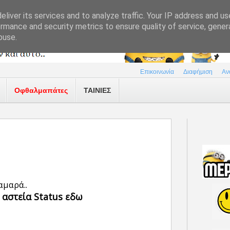
liver its services and to analyze traffic. Your IP address and u
rmance and security metrics to ensure quality of service, gene
buse.
Επικοινωνία
Διαφήμιση
Αν
Οφθαλμαπάτες
ΤΑΙΝΙΕΣ
αμαρά..
 αστεία Status εδω