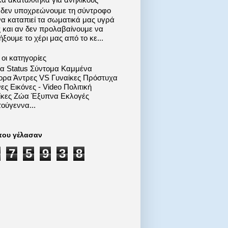
 δεν υποχρεώνουμε τη σύντροφο
να καταπιεί τα σωματικά μας υγρά
ς και αν δεν προλαβαίνουμε να
ξουμε το χέρι μας από το κε...
οι κατηγορίες
ία Status Σύντομα Καμμένα
ορα Άντρες VS Γυναίκες Πρόστυχα
ες Εικόνες - Video Πολιτική
ίκες Ζώα Έξυπνα Εκλογές
ούγεννα...
που γέλασαν
7
5
9
3
8