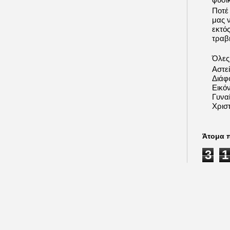
Ποτέ
μας 
εκτό
τραβή
Όλες 
Αστε
Διάφ
Εικόν
Γυνα
Χριστ
Άτομα 
3
1