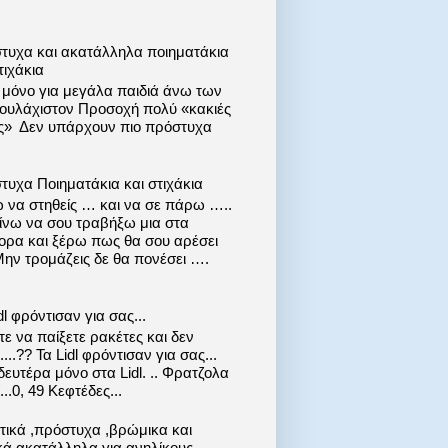
τυχα και ακατάλληλα ποιηματάκια
τιχάκια
ι μόνο για μεγάλα παιδιά άνω των
 τουλάχιστον Προσοχή πολύ «κακιές
ις» Δεν υπάρχουν πιο πρόστυχα
τυχα Ποιηματάκια και στιχάκια
 να στηθείς … και να σε πάρω …..
ίνω να σου τραβήξω μια στα
ορα και ξέρω πως θα σου αρέσει
Μην τρομάζεις δε θα πονέσει ….
dl φρόντισαν για σας...
ε να παίξετε ρακέτες και δεν
....?? Τα Lidl φρόντισαν για σας...
ευτέρα μόνο στα Lidl. .. Φρατζολα
..0, 49 Κεφτέδες...
στικά ,πρόστυχα ,βρώμικα και
κά ακατάλληλα για ανηλίκους