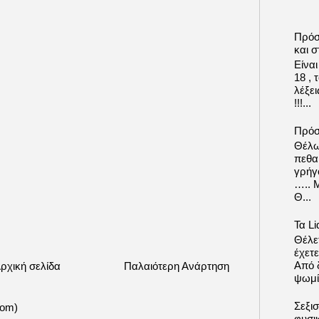
Πρόσ
και σ
Είνα
18 ,
λέξε
!!!...
Πρόσ
Θέλω
πεθα
γρήγ
….. 
Θ...
Τα Li
Θέλετ
έχετε
Από δ
ρχική σελίδα
Παλαιότερη Ανάρτηση
ψωμί.
Σεξι
tom)
φυσι