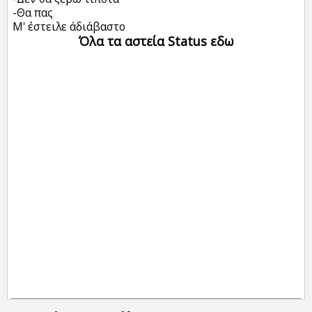
-Θα πας
Μ' έστειλε άδιάβαστο
Όλα τα αστεία Status εδω