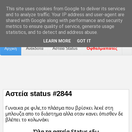
This site uses cookies from Google to deliver its services
and to analyze traffic. Your IP address and user-agent are
shared with Google along with performance and security
metrics to ensure quality of service, generate usage
Επικοινωνία
Διαφήμιση
Αναφορά Προβλήματος
statistics, and to detect and address abuse.
LEARN MORE
GOT IT
Αρχική
Ανέκδοτα
Αστεία Status
Οφθαλμαπάτες
ΤΑΙΝΙΕΣ
Αστεία status #2844
Γυναικα ρε φιλε,το πλάσμα που βρίσκει λεκέ στη
μπλουζα απο το διάστημα αλλα οταν κανει όπισθεν δε
βλέπει το κολωνάκι
Όλα τα αστεία Status εδω