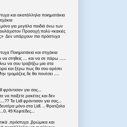
τυχα και ακατάλληλα ποιηματάκια
τιχάκια
ι μόνο για μεγάλα παιδιά άνω των
 τουλάχιστον Προσοχή πολύ «κακιές
ις» Δεν υπάρχουν πιο πρόστυχα
τυχα Ποιηματάκια και στιχάκια
 να στηθείς … και να σε πάρω …..
ίνω να σου τραβήξω μια στα
ορα και ξέρω πως θα σου αρέσει
Μην τρομάζεις δε θα πονέσει ….
dl φρόντισαν για σας...
ε να παίξετε ρακέτες και δεν
....?? Τα Lidl φρόντισαν για σας...
ευτέρα μόνο στα Lidl. .. Φρατζολα
..0, 49 Κεφτέδες...
στικά ,πρόστυχα ,βρώμικα και