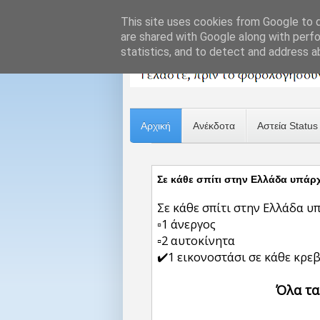
This site uses cookies from Google to de
are shared with Google along with perfo
statistics, and to detect and address a
Αρχική
Ανέκδοτα
Αστεία Status
Σε κάθε σπίτι στην Ελλάδα υπάρχ
Σε κάθε σπίτι στην Ελλάδα υπ
▫️1 άνεργος
▫️2 αυτοκίνητα
✔️1 εικονοστάσι σε κάθε κρ
Όλα τα