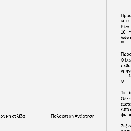
Πρόσ
και σ
Είνα
18 ,
λέξε
!!!...
Πρόσ
Θέλω
πεθα
γρήγ
….. 
Θ...
Τα Li
Θέλετ
έχετε
Από δ
ψωμί.
ρχική σελίδα
Παλαιότερη Ανάρτηση
Σεξι