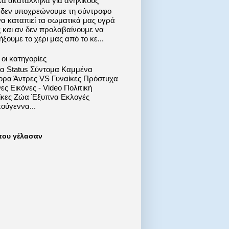
κά ακατάλληλα για ανηλίκους
 δεν υποχρεώνουμε τη σύντροφο
να καταπιεί τα σωματικά μας υγρά
ς και αν δεν προλαβαίνουμε να
ξουμε το χέρι μας από το κε...
οι κατηγορίες
ία Status Σύντομα Καμμένα
ορα Άντρες VS Γυναίκες Πρόστυχα
ες Εικόνες - Video Πολιτική
ίκες Ζώα Έξυπνα Εκλογές
ούγεννα...
που γέλασαν