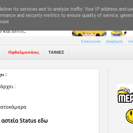
liver its services and to analyze traffic. Your IP address and u
rmance and security metrics to ensure quality of service, gene
buse.
Επικοινωνία
Διαφήμιση
Αν
Οφθαλμαπάτες
ΤΑΙΝΙΕΣ
ει :
άρχει :
εβατοκάμαρα
 αστεία Status εδω