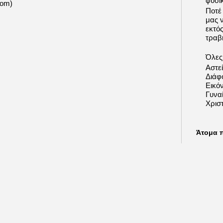
φυσι
tom)
Ποτέ
μας 
εκτό
τραβή
Όλες 
Αστε
Διάφ
Εικόν
Γυνα
Χριστ
Άτομα 