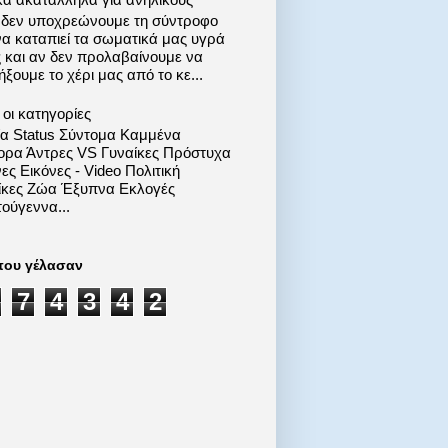
 δεν υποχρεώνουμε τη σύντροφο
να καταπιεί τα σωματικά μας υγρά
ς και αν δεν προλαβαίνουμε να
ξουμε το χέρι μας από το κε...
οι κατηγορίες
ία Status Σύντομα Καμμένα
ορα Άντρες VS Γυναίκες Πρόστυχα
ες Εικόνες - Video Πολιτική
ίκες Ζώα Έξυπνα Εκλογές
ούγεννα...
που γέλασαν
7
4
3
4
2