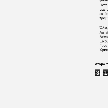
Ποτέ
μας 
εκτό
τραβή
Όλες 
Αστε
Διάφ
Εικόν
Γυνα
Χριστ
Άτομα 
3
1