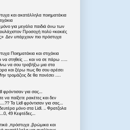
τυχα και ακατάλληλα ποιηματάκια
τιχάκια
ι μόνο για μεγάλα παιδιά άνω των
 τουλάχιστον Προσοχή πολύ «κακιές
ις» Δεν υπάρχουν πιο πρόστυχα
τυχα Ποιηματάκια και στιχάκια
 να στηθείς … και να σε πάρω …..
ίνω να σου τραβήξω μια στα
ορα και ξέρω πως θα σου αρέσει
Μην τρομάζεις δε θα πονέσει ….
dl φρόντισαν για σας...
ε να παίξετε ρακέτες και δεν
....?? Τα Lidl φρόντισαν για σας...
ευτέρα μόνο στα Lidl. .. Φρατζολα
..0, 49 Κεφτέδες...
στικά ,πρόστυχα ,βρώμικα και
κά ακατάλληλα για ανηλίκους