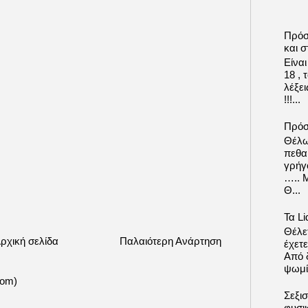
Πρόσ
και σ
Είνα
18 ,
λέξε
!!!...
Πρόσ
Θέλω
πεθα
γρήγ
….. 
Θ...
Τα Li
Θέλετ
ρχική σελίδα
Παλαιότερη Ανάρτηση
έχετε
Από δ
ψωμί.
tom)
Σεξι
φυσι