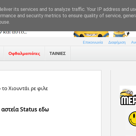
liver its services and to analyze traffic. Your IP address and u
rmance and security metrics to ensure quality of service, gene
buse.
Επικοινωνία
Διαφήμιση
Αν
Οφθαλμαπάτες
ΤΑΙΝΙΕΣ
 το Χιουντάι ρε φιλε
 αστεία Status εδω