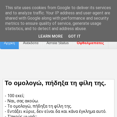
This site uses cookies from Google to deliver its services
and to analyze traffic. Your IP address and user-agent are
shared with Google along with performance and security
metrics to ensure quality of service, generate usage
Επικοινωνία
Διαφήμιση
Αναφορά Προβλήματος
statistics, and to detect and address abuse.
LEARN MORE
GOT IT
Αρχική
Ανέκδοτα
Αστεία Status
Οφθαλμαπάτες
ΤΑΙΝΙΕΣ
Το ομολογώ, πήδηξα τη φίλη της.
- 100 εκεί;
- Ναι, σας ακούω.
- Το ομολογώ, πήδηξα τη φίλη της.
- Εντάξει κύριε, δεν είναι δα και κάνα έγκλημα αυτό.
- Τ'ακούς μωρή;;;