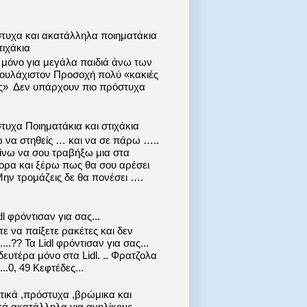
τυχα και ακατάλληλα ποιηματάκια
τιχάκια
ι μόνο για μεγάλα παιδιά άνω των
 τουλάχιστον Προσοχή πολύ «κακιές
ις» Δεν υπάρχουν πιο πρόστυχα
τυχα Ποιηματάκια και στιχάκια
 να στηθείς … και να σε πάρω …..
ίνω να σου τραβήξω μια στα
ορα και ξέρω πως θα σου αρέσει
Μην τρομάζεις δε θα πονέσει ….
dl φρόντισαν για σας...
ε να παίξετε ρακέτες και δεν
....?? Τα Lidl φρόντισαν για σας...
ευτέρα μόνο στα Lidl. .. Φρατζολα
..0, 49 Κεφτέδες...
στικά ,πρόστυχα ,βρώμικα και
κά ακατάλληλα για ανηλίκους