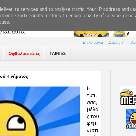
liver its services and to analyze traffic. Your IP address and u
rmance and security metrics to ensure quality of service, gene
buse.
Επικοινωνία
Διαφήμιση
Αν
Οφθαλμαπάτες
ΤΑΙΝΙΕΣ
κού Κινήματος
Η
τύπι
σσα,
μέλο
ς του
φεμι
νιστι