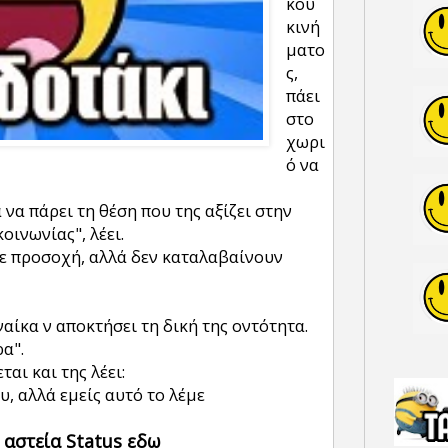
κού
κινή
ματο
ς,
πάει
στο
χωρι
ό να
α να πάρει τη θέση που της αξίζει στην
κοινωνίας", λέει.
με προσοχή, αλλά δεν καταλαβαίνουν
γυναίκα ν αποκτήσει τη δική της οντότητα.
ρα".
αι και της λέει:
υ, αλλά εμείς αυτό το λέμε
 αστεία Status εδω