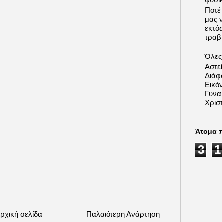
Ποτέ
μας 
εκτό
τραβή
Όλες 
Αστε
Διάφ
Εικόν
Γυνα
Χριστ
Άτομα 
3
1
ρχική σελίδα
Παλαιότερη Ανάρτηση