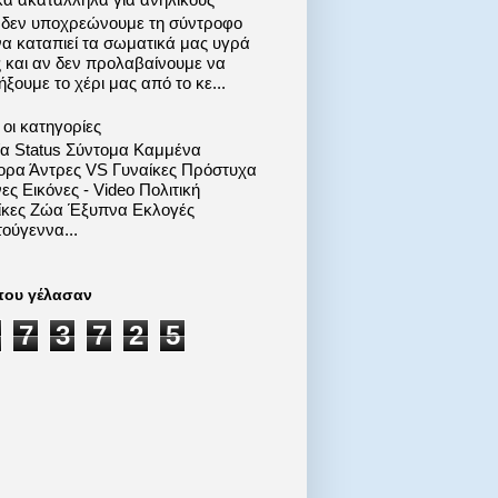
 δεν υποχρεώνουμε τη σύντροφο
να καταπιεί τα σωματικά μας υγρά
ς και αν δεν προλαβαίνουμε να
ξουμε το χέρι μας από το κε...
οι κατηγορίες
ία Status Σύντομα Καμμένα
ορα Άντρες VS Γυναίκες Πρόστυχα
ες Εικόνες - Video Πολιτική
ίκες Ζώα Έξυπνα Εκλογές
ούγεννα...
που γέλασαν
7
3
7
2
5