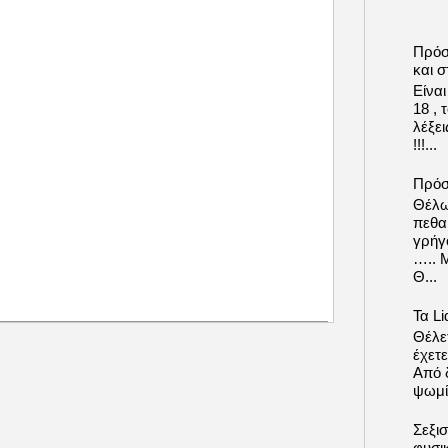
Πρόσ
και σ
Είνα
18 ,
λέξε
!!!...
Πρόσ
Θέλω
πεθα
γρήγ
….. 
Θ...
Τα Li
Θέλετ
έχετε
Από δ
ψωμί.
Σεξι
φυσι