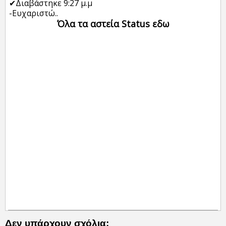
✔Διαβάστηκε 9:27 μ.μ
-Ευχαριστώ..
Όλα τα αστεία Status εδω
Δεν υπάρχουν σχόλια: