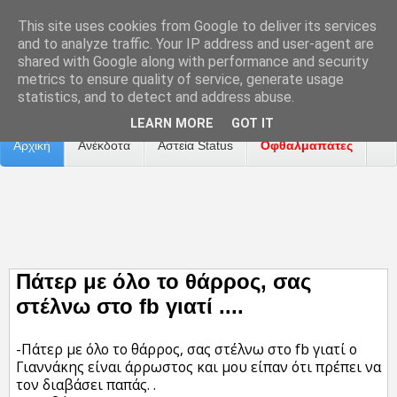
This site uses cookies from Google to deliver its services
and to analyze traffic. Your IP address and user-agent are
shared with Google along with performance and security
metrics to ensure quality of service, generate usage
Επικοινωνία
Διαφήμιση
Αναφορά Προβλήματος
statistics, and to detect and address abuse.
LEARN MORE
GOT IT
Αρχική
Ανέκδοτα
Αστεία Status
Οφθαλμαπάτες
ΤΑΙΝΙΕΣ
Πάτερ με όλο το θάρρος, σας
στέλνω στο fb γιατί ....
-Πάτερ με όλο το θάρρος, σας στέλνω στο fb γιατί ο
Γιαννάκης είναι άρρωστος και μου είπαν ότι πρέπει να
τον διαβάσει παπάς. .