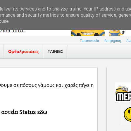
liver its services and to analyze traffic. Your IP address and u
rmance and security metrics to ensure quality of service, gene
buse.
Επικοινωνία
Διαφήμιση
Αν
Οφθαλμαπάτες
ΤΑΙΝΙΕΣ
ουμε σε πόσους γάμους και χαρές πήγε η
 αστεία Status εδω