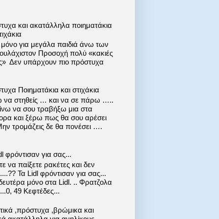
τυχα και ακατάλληλα ποιηματάκια
τιχάκια
ι μόνο για μεγάλα παιδιά άνω των
 τουλάχιστον Προσοχή πολύ «κακιές
ις» Δεν υπάρχουν πιο πρόστυχα
τυχα Ποιηματάκια και στιχάκια
 να στηθείς … και να σε πάρω …..
ίνω να σου τραβήξω μια στα
ορα και ξέρω πως θα σου αρέσει
Μην τρομάζεις δε θα πονέσει ….
dl φρόντισαν για σας...
ε να παίξετε ρακέτες και δεν
....?? Τα Lidl φρόντισαν για σας...
ευτέρα μόνο στα Lidl. .. Φρατζολα
..0, 49 Κεφτέδες...
στικά ,πρόστυχα ,βρώμικα και
κά ακατάλληλα για ανηλίκους