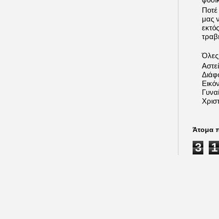
Ποτέ
μας 
εκτό
τραβή
Όλες 
Αστε
Διάφ
Εικόν
Γυνα
Χριστ
Άτομα 
3
1