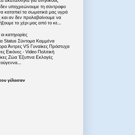
κά ακατάλληλα για ανηλίκους
 δεν υποχρεώνουμε τη σύντροφο
να καταπιεί τα σωματικά μας υγρά
ς και αν δεν προλαβαίνουμε να
ξουμε το χέρι μας από το κε...
οι κατηγορίες
ία Status Σύντομα Καμμένα
ορα Άντρες VS Γυναίκες Πρόστυχα
ες Εικόνες - Video Πολιτική
ίκες Ζώα Έξυπνα Εκλογές
ούγεννα...
που γέλασαν