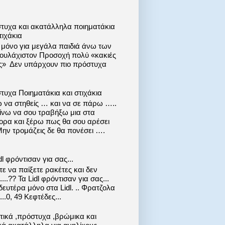
τυχα και ακατάλληλα ποιηματάκια
τιχάκια
ι μόνο για μεγάλα παιδιά άνω των
 τουλάχιστον Προσοχή πολύ «κακιές
ις» Δεν υπάρχουν πιο πρόστυχα
τυχα Ποιηματάκια και στιχάκια
 να στηθείς … και να σε πάρω …..
ίνω να σου τραβήξω μια στα
ορα και ξέρω πως θα σου αρέσει
Μην τρομάζεις δε θα πονέσει ….
dl φρόντισαν για σας...
ε να παίξετε ρακέτες και δεν
....?? Τα Lidl φρόντισαν για σας...
ευτέρα μόνο στα Lidl. .. Φρατζολα
..0, 49 Κεφτέδες...
στικά ,πρόστυχα ,βρώμικα και