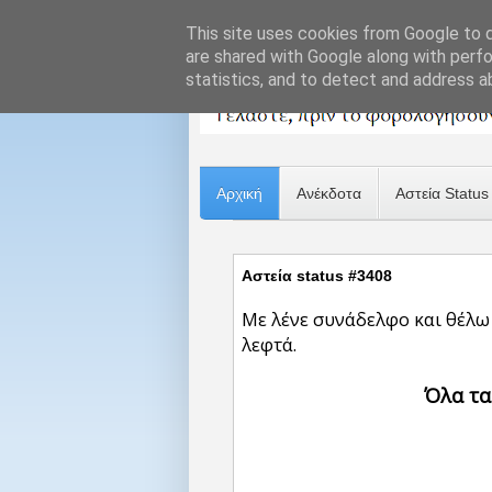
This site uses cookies from Google to de
are shared with Google along with perfo
statistics, and to detect and address a
Αρχική
Ανέκδοτα
Αστεία Status
Αστεία status #3408
Με λένε συνάδελφο και θέλω 
λεφτά.
Όλα τα