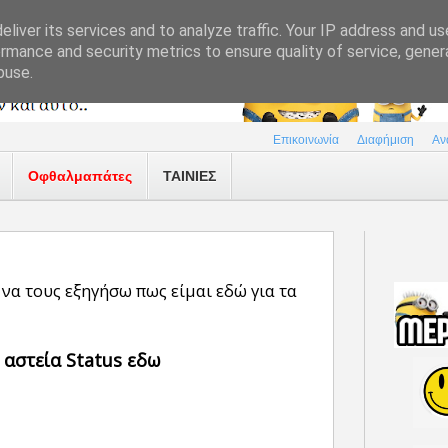
liver its services and to analyze traffic. Your IP address and u
rmance and security metrics to ensure quality of service, gene
buse.
Επικοινωνία
Διαφήμιση
Αν
Οφθαλμαπάτες
ΤΑΙΝΙΕΣ
να τους εξηγήσω πως είμαι εδώ για τα
 αστεία Status εδω