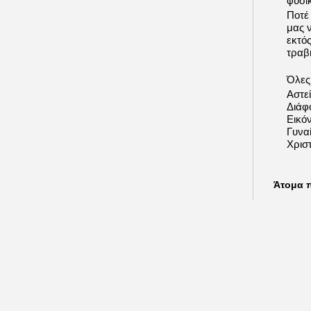
φυσι
Ποτέ
μας 
εκτό
τραβή
Όλες 
Αστε
Διάφ
Εικόν
Γυνα
Χριστ
Άτομα 