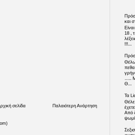
Πρόσ
και σ
Είνα
18 ,
λέξε
!!!...
Πρόσ
Θέλω
πεθα
γρήγ
….. 
Θ...
Τα Li
Θέλετ
ρχική σελίδα
Παλαιότερη Ανάρτηση
έχετε
Από δ
ψωμί.
tom)
Σεξι