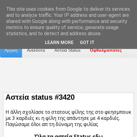
This site uses cookies from Google to deliver its services
and to analyze traffic. Your IP address and user-agent are
shared with Google along with performance and security
metrics to ensure quality of service, generate usage
Επικοινωνία
Διαφήμιση
Αναφορά Προβλήματος
statistics, and to detect and address abuse.
LEARN MORE
GOT IT
Αρχική
Ανέκδοτα
Αστεία Status
Οφθαλμαπάτες
ΤΑΙΝΙΕΣ
Αστεία status #3420
Η άλλη σχολίασε το στατους φίλης της στο φεησμπουκ
με 3 καρδιές κι η φίλη της απάντησε με 4 καρδιές.
Παγώσαμε όλοι απ τη δύναμη της φιλίας
Όλα τα αστεία Status εδω