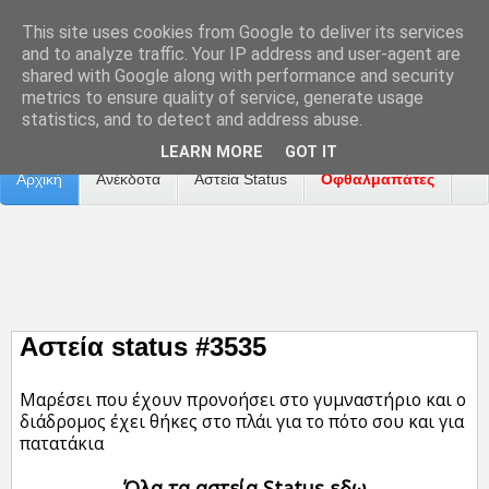
This site uses cookies from Google to deliver its services
and to analyze traffic. Your IP address and user-agent are
shared with Google along with performance and security
metrics to ensure quality of service, generate usage
Επικοινωνία
Διαφήμιση
Αναφορά Προβλήματος
statistics, and to detect and address abuse.
LEARN MORE
GOT IT
Αρχική
Ανέκδοτα
Αστεία Status
Οφθαλμαπάτες
ΤΑΙΝΙΕΣ
Αστεία status #3535
Μαρέσει πoυ έχουν προνοήσει στο γυμναστήριο και ο
διάδρομος έχει θήκες στο πλάι για το πότο σου και για
πατατάκια
Όλα τα αστεία Status εδω