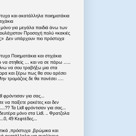
τυχα και ακατάλληλα ποιηματάκια
τιχάκια
ι μόνο για μεγάλα παιδιά άνω των
 τουλάχιστον Προσοχή πολύ «κακιές
ις» Δεν υπάρχουν πιο πρόστυχα
τυχα Ποιηματάκια και στιχάκια
 να στηθείς … και να σε πάρω …..
ίνω να σου τραβήξω μια στα
ορα και ξέρω πως θα σου αρέσει
Μην τρομάζεις δε θα πονέσει ….
dl φρόντισαν για σας...
ε να παίξετε ρακέτες και δεν
....?? Τα Lidl φρόντισαν για σας...
ευτέρα μόνο στα Lidl. .. Φρατζολα
..0, 49 Κεφτέδες...
στικά ,πρόστυχα ,βρώμικα και
κά ακατάλληλα για ανηλίκους