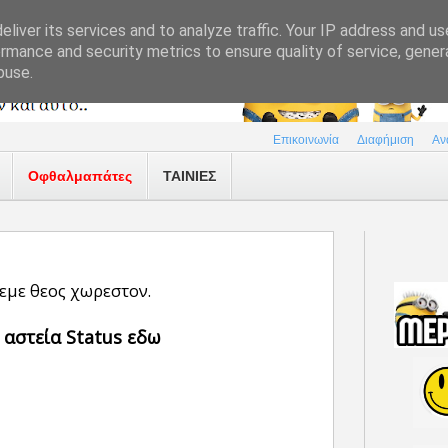
liver its services and to analyze traffic. Your IP address and u
rmance and security metrics to ensure quality of service, gene
buse.
Επικοινωνία
Διαφήμιση
Αν
Οφθαλμαπάτες
ΤΑΙΝΙΕΣ
εμε θεος χωρεστον.
 αστεία Status εδω