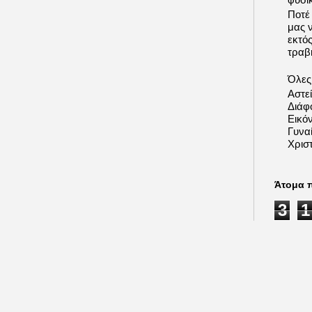
Ποτέ
μας 
εκτό
τραβή
Όλες 
Αστε
Διάφ
Εικόν
Γυνα
Χριστ
Άτομα 
3
1