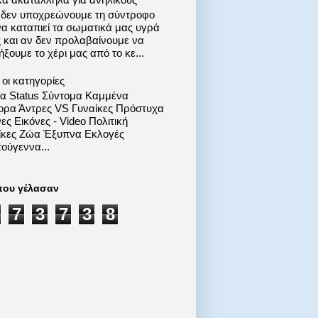
 δεν υποχρεώνουμε τη σύντροφο
να καταπιεί τα σωματικά μας υγρά
ς και αν δεν προλαβαίνουμε να
ξουμε το χέρι μας από το κε...
οι κατηγορίες
ία Status Σύντομα Καμμένα
ορα Άντρες VS Γυναίκες Πρόστυχα
ες Εικόνες - Video Πολιτική
ίκες Ζώα Έξυπνα Εκλογές
ούγεννα...
που γέλασαν
7
3
7
3
8