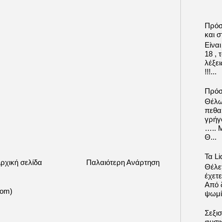
Πρόσ
και σ
Είνα
18 ,
λέξε
!!!...
Πρόσ
Θέλω
πεθα
γρήγ
….. 
Θ...
Τα Li
ρχική σελίδα
Παλαιότερη Ανάρτηση
Θέλετ
έχετε
Από δ
tom)
ψωμί.
Σεξι
φυσι