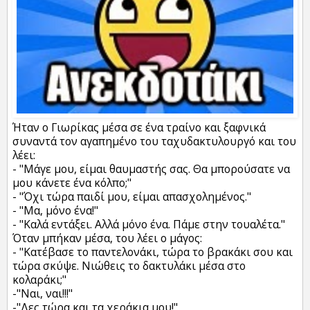
Ήταν ο Γιωρίκας μέσα σε ένα τραίνο και ξαφνικά
συναντά τον αγαπημένο του ταχυδακτυλουργό και του
λέει:
- "Μάγε μου, είμαι θαυμαστής σας. Θα μπορούσατε να
μου κάνετε ένα κόλπο;"
- "Όχι τώρα παιδί μου, είμαι απασχολημένος."
- "Μα, μόνο ένα!"
- "Καλά εντάξει. Αλλά μόνο ένα. Πάμε στην τουαλέτα."
Όταν μπήκαν μέσα, του λέει ο μάγος:
- "Κατέβασε το παντελονάκι, τώρα το βρακάκι σου και
τώρα σκύψε. Νιώθεις το δακτυλάκι μέσα στο
κολαράκι;"
-"Ναι, ναι!!!"
-"Δες τώρα και τα χεράκια μου!"