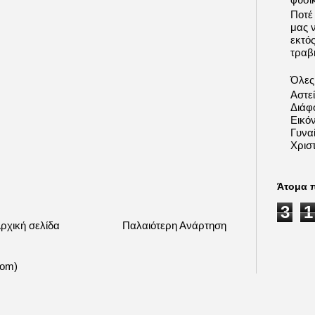
Ποτέ
μας 
εκτό
τραβή
Όλες 
Αστε
Διάφ
Εικόν
Γυνα
Χριστ
Άτομα 
3
1
ρχική σελίδα
Παλαιότερη Ανάρτηση
tom)