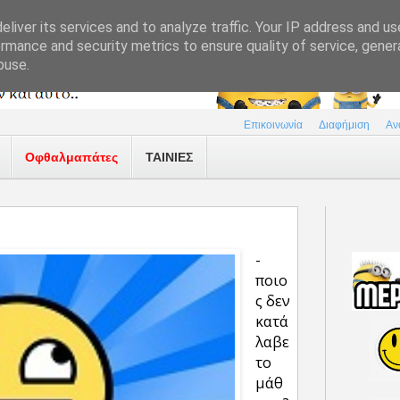
liver its services and to analyze traffic. Your IP address and u
rmance and security metrics to ensure quality of service, gene
buse.
Επικοινωνία
Διαφήμιση
Αν
Οφθαλμαπάτες
ΤΑΙΝΙΕΣ
-
ποιο
ς δεν
κατά
λαβε
το
μάθ