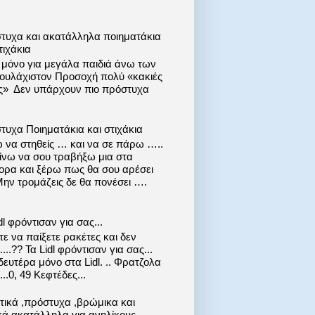
τυχα και ακατάλληλα ποιηματάκια
τιχάκια
ι μόνο για μεγάλα παιδιά άνω των
 τουλάχιστον Προσοχή πολύ «κακιές
ις» Δεν υπάρχουν πιο πρόστυχα
τυχα Ποιηματάκια και στιχάκια
 να στηθείς … και να σε πάρω …..
ίνω να σου τραβήξω μια στα
ορα και ξέρω πως θα σου αρέσει
Μην τρομάζεις δε θα πονέσει ….
dl φρόντισαν για σας...
ε να παίξετε ρακέτες και δεν
....?? Τα Lidl φρόντισαν για σας...
ευτέρα μόνο στα Lidl. .. Φρατζολα
..0, 49 Κεφτέδες...
στικά ,πρόστυχα ,βρώμικα και
κά ακατάλληλα για ανηλίκους