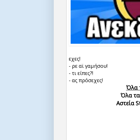
εχες!
- ρε αϊ γαμήσου!
- τι είπες?!
- ας πρόσεχες!
Όλα 
Όλα τα
Αστεία S