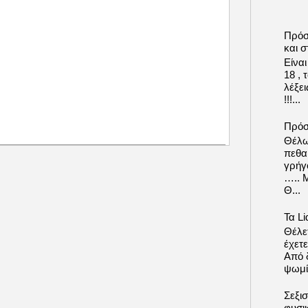
Πρόσ
και σ
Είνα
18 ,
λέξε
!!!...
Πρόσ
Θέλω
πεθα
γρήγ
….. 
Θ...
Τα Li
Θέλετ
έχετε
Από δ
ψωμί.
Σεξι
φυσι