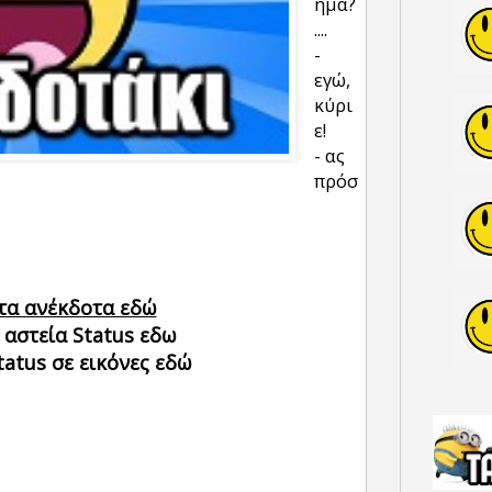
ημα?
....
-
εγώ,
κύρι
ε!
- ας
πρόσ
τα ανέκδοτα εδώ
 αστεία Status εδω
tatus σε εικόνες εδώ