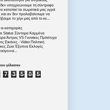
 δεν υποχρεώνουμε τη σύντροφο
να καταπιεί τα σωματικά μας υγρά
ς και αν δεν προλαβαίνουμε να
ξουμε το χέρι μας από το κε...
οι κατηγορίες
ία Status Σύντομα Καμμένα
ορα Άντρες VS Γυναίκες Πρόστυχα
ες Εικόνες - Video Πολιτική
ίκες Ζώα Έξυπνα Εκλογές
ούγεννα...
που γέλασαν
7
3
5
0
5