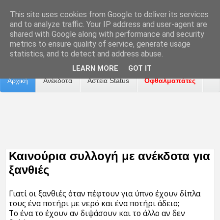
This site uses cookies from Google to deliver its services
and to analyze traffic. Your IP address and user-agent are
shared with Google along with performance and security
metrics to ensure quality of service, generate usage
Επικοινωνία
Διαφήμιση
Αναφορά Προβλήματος
statistics, and to detect and address abuse.
LEARN MORE
GOT IT
Αρχική
Ανέκδοτα
Αστεία Status
Οφθαλμαπάτες
ΤΑΙΝΙΕΣ
Καινούρια συλλογή με ανέκδοτα για
ξανθιές
Γιατί οι ξανθιές όταν πέφτουν για ύπνο έχουν δίπλα
τους ένα ποτήρι με νερό και ένα ποτήρι άδειο;
Το ένα το έχουν αν διψάσουν και το άλλο αν δεν