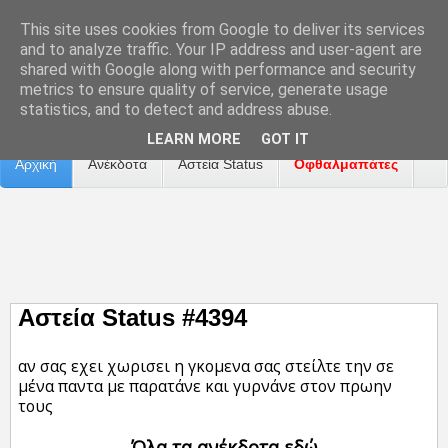
This site uses cookies from Google to deliver its services
and to analyze traffic. Your IP address and user-agent are
shared with Google along with performance and security
metrics to ensure quality of service, generate usage
Επικοινωνία
Διαφήμιση
Αναφορά Προβλήματος
statistics, and to detect and address abuse.
LEARN MORE
GOT IT
Αρχική
Ανέκδοτα
Αστεία Status
Οφθαλμαπάτες
ΤΑΙΝΙΕΣ
Αστεία Status #4394
αν σας εχει χωρισει η γκομενα σας στείλτε την σε
μένα παντα με παρατάνε και γυρνάνε στον πρωην
τους
Όλα τα ανέκδοτα εδώ