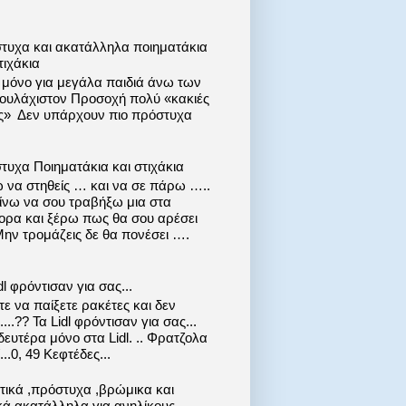
τυχα και ακατάλληλα ποιηματάκια
τιχάκια
ι μόνο για μεγάλα παιδιά άνω των
 τουλάχιστον Προσοχή πολύ «κακιές
ις» Δεν υπάρχουν πιο πρόστυχα
τυχα Ποιηματάκια και στιχάκια
 να στηθείς … και να σε πάρω …..
ίνω να σου τραβήξω μια στα
ορα και ξέρω πως θα σου αρέσει
Μην τρομάζεις δε θα πονέσει ….
dl φρόντισαν για σας...
ε να παίξετε ρακέτες και δεν
....?? Τα Lidl φρόντισαν για σας...
ευτέρα μόνο στα Lidl. .. Φρατζολα
..0, 49 Κεφτέδες...
στικά ,πρόστυχα ,βρώμικα και
κά ακατάλληλα για ανηλίκους