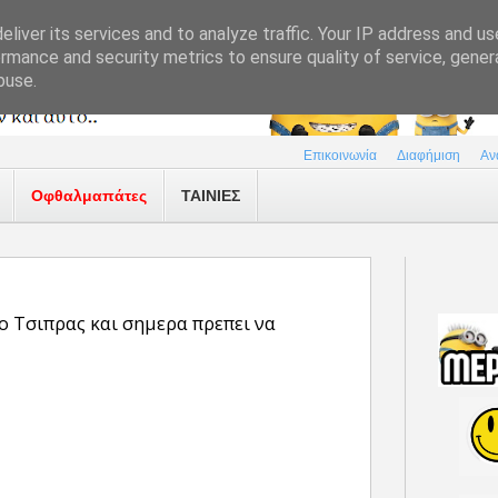
liver its services and to analyze traffic. Your IP address and u
rmance and security metrics to ensure quality of service, gene
buse.
Επικοινωνία
Διαφήμιση
Αν
Οφθαλμαπάτες
ΤΑΙΝΙΕΣ
ο Τσιπρας και σημερα πρεπει να