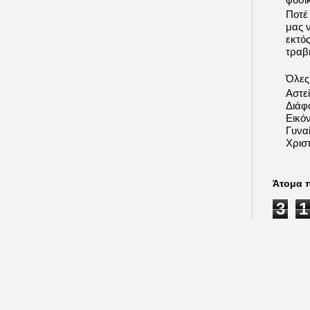
Ποτέ
μας 
εκτό
τραβή
Όλες 
Αστε
Διάφ
Εικόν
Γυνα
Χριστ
Άτομα 
3
1