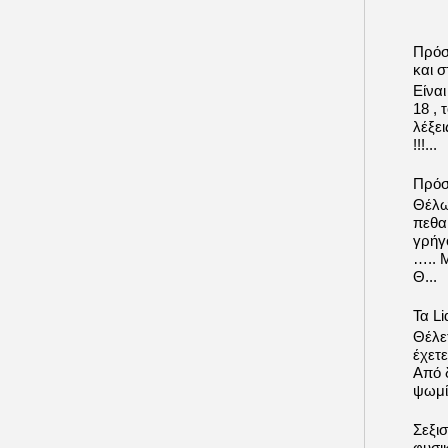
Πρόσ
και σ
Είνα
18 ,
λέξε
!!!...
Πρόσ
Θέλω
πεθα
γρήγ
….. 
Θ...
Τα Li
Θέλετ
έχετε
Από δ
ψωμί.
Σεξι
φυσι