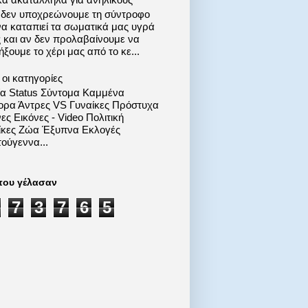
 δεν υποχρεώνουμε τη σύντροφο
να καταπιεί τα σωματικά μας υγρά
ς και αν δεν προλαβαίνουμε να
ξουμε το χέρι μας από το κε...
οι κατηγορίες
ία Status Σύντομα Καμμένα
ορα Άντρες VS Γυναίκες Πρόστυχα
ες Εικόνες - Video Πολιτική
ίκες Ζώα Έξυπνα Εκλογές
ούγεννα...
που γέλασαν
7
3
7
6
5