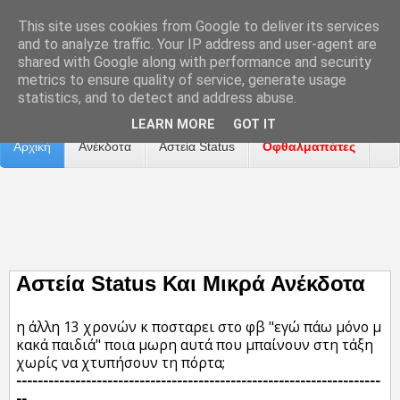
This site uses cookies from Google to deliver its services
and to analyze traffic. Your IP address and user-agent are
shared with Google along with performance and security
metrics to ensure quality of service, generate usage
Επικοινωνία
Διαφήμιση
Αναφορά Προβλήματος
statistics, and to detect and address abuse.
LEARN MORE
GOT IT
Αρχική
Ανέκδοτα
Αστεία Status
Οφθαλμαπάτες
ΤΑΙΝΙΕΣ
Αστεία Status Και Μικρά Ανέκδοτα
η άλλη 13 χρονών κ ποσταρει στο φβ "εγώ πάω μόνο μ
κακά παιδιά" ποια μωρη αυτά που μπαίνουν στη τάξη
χωρίς να χτυπήσουν τη πόρτα;
--------------------------------------------------------------------
--