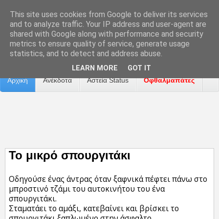
This site uses cookies from Google to deliver its services
and to analyze traffic. Your IP address and user-agent are
shared with Google along with performance and security
metrics to ensure quality of service, generate usage
Επικοινωνία
Διαφήμιση
Αναφορά Προβλήματος
statistics, and to detect and address abuse.
LEARN MORE
GOT IT
Αρχική
Ανέκδοτα
Αστεία Status
Οφθαλμαπάτες
ΤΑΙΝΙΕΣ
Το μικρό σπουργιτάκι
Οδηγούσε ένας άντρας όταν ξαφνικά πέφτει πάνω στο
μπροστινό τζάμι του αυτοκινήτου του ένα
σπουργιτάκι.
Σταματάει το αμάξι, κατεβαίνει και βρίσκει το
σπουργιτάκι ξαπλωμένο στην άσφαλτο.