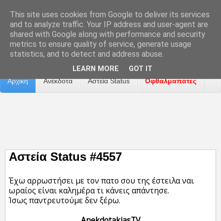
This site uses cookies from Google to deliver its services
and to analyze traffic. Your IP address and user-agent are
shared with Google along with performance and security
metrics to ensure quality of service, generate usage
Επικοινωνία
Διαφήμιση
Αναφορά Προβλήματος
statistics, and to detect and address abuse.
LEARN MORE
GOT IT
Αρχική
Ανέκδοτα
Αστεία Status
Οφθαλμαπάτες
ΤΑΙΝΙΕΣ
Αστεία Status #4557
Έχω αρρωστήσει με τον πατο σου της έστειλα ναι
ωραίος είναι καλημέρα τι κάνεις απάντησε.
Ίσως παντρευτούμε δεν ξέρω.
AnekdotakiasTV