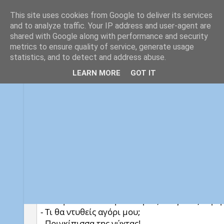
This site uses cookies from Google to deliver its services
and to analyze traffic. Your IP address and user-agent are
shared with Google along with performance and security
Αρχική
Ανέκδοτα
Αστεία Status
Οφθαλμαπάτε
metrics to ensure quality of service, generate usage
statistics, and to detect and address abuse.
LEARN MORE
GOT IT
Παιδί μου τι θα ντυθείς τις απόκριες;
Ήταν ένα αγοράκι και πλησίαζαν οι απόκριες κ
- Μπαμπά θέλω να μου πάρεις ένα ένα κόκκινο 
- Παιδί μου τι θα το κανείς το κόκκινο φόρεμα; 
- Κόκκινοσκουφιτσα! λέει το παιδί.
Μετά πάει ο πατέρας του σε ένα παιδοψυχολόγο
- Γιατρέ μου, το αγόρι μου, ο μοναχογιός μου 
- Ησυχάστε, του λέει ο γιατρός, δεν είναι τίπο
ζητήσει!
Τον άλλο χρόνο πάλι τις απόκριες λέει το παιδ
- Μπαμπά θέλω να μου πάρεις ένα γαλάζιο φόρ
- Τι θα ντυθείς αγόρι μου;
- Πριγκίπισσα της νύχτας!