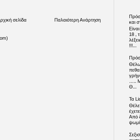
Πρόσ
ρχική σελίδα
Παλαιότερη Ανάρτηση
και σ
Είνα
18 ,
tom)
λέξε
!!!...
Πρόσ
Θέλω
πεθα
γρήγ
….. 
Θ...
Τα Li
Θέλετ
έχετε
Από δ
ψωμί.
Σεξι