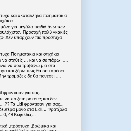
τυχα και ακατάλληλα ποιηματάκια
τιχάκια
ι μόνο για μεγάλα παιδιά άνω των
 τουλάχιστον Προσοχή πολύ «κακιές
ις» Δεν υπάρχουν πιο πρόστυχα
τυχα Ποιηματάκια και στιχάκια
 να στηθείς … και να σε πάρω …..
ίνω να σου τραβήξω μια στα
ορα και ξέρω πως θα σου αρέσει
Μην τρομάζεις δε θα πονέσει ….
dl φρόντισαν για σας...
ε να παίξετε ρακέτες και δεν
....?? Τα Lidl φρόντισαν για σας...
ευτέρα μόνο στα Lidl. .. Φρατζολα
..0, 49 Κεφτέδες...
στικά ,πρόστυχα ,βρώμικα και