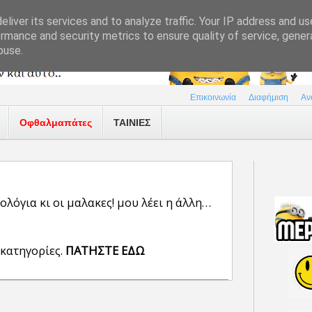
liver its services and to analyze traffic. Your IP address and u
rmance and security metrics to ensure quality of service, gene
buse.
Επικοινωνία
Διαφήμιση
Αν
Οφθαλμαπάτες
ΤΑΙΝΙΕΣ
ολόγια κι οι μαλακες! μου λέει η άλλη…
 κατηγορίες.
ΠΑΤΗΣΤΕ ΕΔΩ