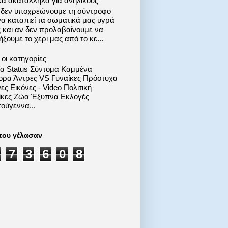
κά ακατάλληλα για ανηλίκους
 δεν υποχρεώνουμε τη σύντροφο
να καταπιεί τα σωματικά μας υγρά
ς και αν δεν προλαβαίνουμε να
ξουμε το χέρι μας από το κε...
οι κατηγορίες
ία Status Σύντομα Καμμένα
ορα Άντρες VS Γυναίκες Πρόστυχα
ες Εικόνες - Video Πολιτική
ίκες Ζώα Έξυπνα Εκλογές
ούγεννα...
που γέλασαν
7
3
6
0
8