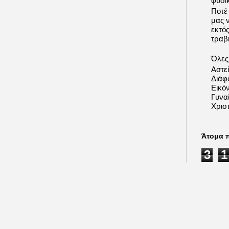
φυσι
Ποτέ
μας 
εκτό
τραβή
Όλες 
Αστε
Διάφ
Εικόν
Γυνα
Χριστ
Άτομα 
3
1