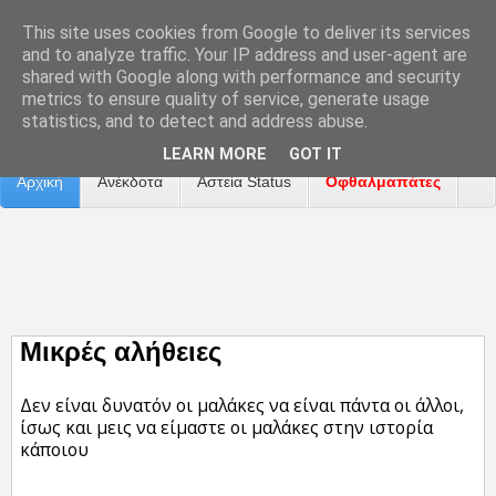
This site uses cookies from Google to deliver its services
and to analyze traffic. Your IP address and user-agent are
shared with Google along with performance and security
metrics to ensure quality of service, generate usage
Επικοινωνία
Διαφήμιση
Αναφορά Προβλήματος
statistics, and to detect and address abuse.
LEARN MORE
GOT IT
Αρχική
Ανέκδοτα
Αστεία Status
Οφθαλμαπάτες
ΤΑΙΝΙΕΣ
Μικρές αλήθειες
Δεν είναι δυνατόν οι μαλάκες να είναι πάντα οι άλλοι,
ίσως και μεις να είμαστε οι μαλάκες στην ιστορία
κάποιου