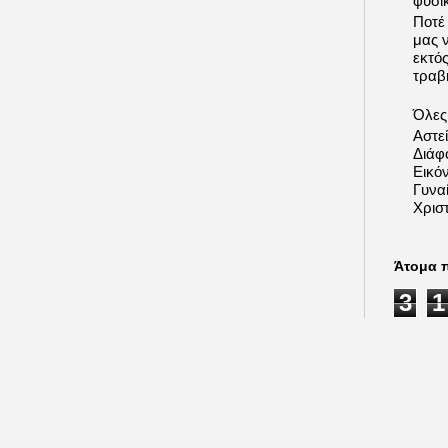
φυσι
Ποτέ
μας 
εκτό
τραβή
Όλες 
Αστε
Διάφ
Εικόν
Γυνα
Χριστ
Άτομα 
3
1