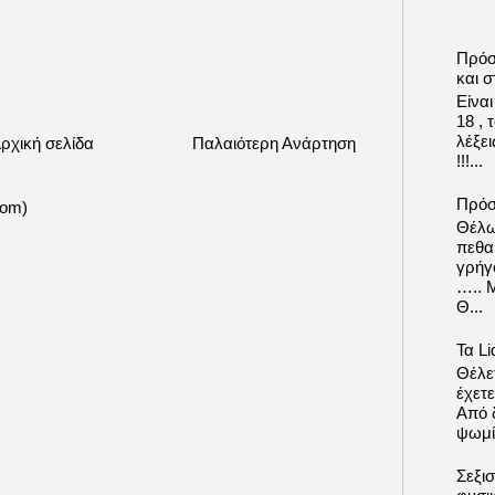
Πρόσ
και σ
Είνα
18 ,
λέξε
ρχική σελίδα
Παλαιότερη Ανάρτηση
!!!...
Πρόσ
tom)
Θέλω
πεθα
γρήγ
….. 
Θ...
Τα Li
Θέλετ
έχετε
Από δ
ψωμί.
Σεξι