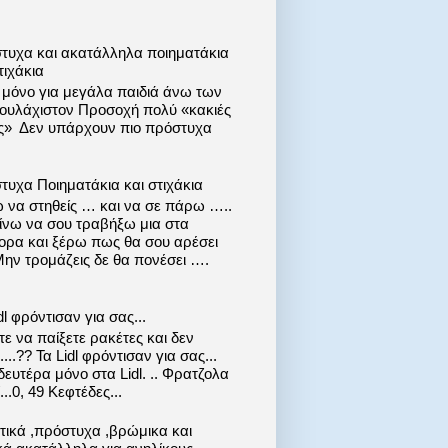
τυχα και ακατάλληλα ποιηματάκια
τιχάκια
ι μόνο για μεγάλα παιδιά άνω των
 τουλάχιστον Προσοχή πολύ «κακιές
ις» Δεν υπάρχουν πιο πρόστυχα
τυχα Ποιηματάκια και στιχάκια
 να στηθείς … και να σε πάρω …..
ίνω να σου τραβήξω μια στα
ορα και ξέρω πως θα σου αρέσει
Μην τρομάζεις δε θα πονέσει ….
dl φρόντισαν για σας...
ε να παίξετε ρακέτες και δεν
....?? Τα Lidl φρόντισαν για σας...
ευτέρα μόνο στα Lidl. .. Φρατζολα
..0, 49 Κεφτέδες...
στικά ,πρόστυχα ,βρώμικα και