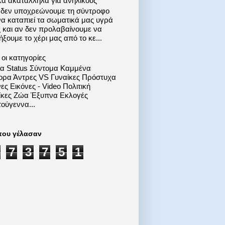
κά ακατάλληλα για ανηλίκους
 δεν υποχρεώνουμε τη σύντροφο
να καταπιεί τα σωματικά μας υγρά
ς και αν δεν προλαβαίνουμε να
ξουμε το χέρι μας από το κε...
οι κατηγορίες
ία Status Σύντομα Καμμένα
ορα Άντρες VS Γυναίκες Πρόστυχα
ες Εικόνες - Video Πολιτική
ίκες Ζώα Έξυπνα Εκλογές
ούγεννα...
που γέλασαν
7
3
7
5
1