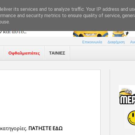
liver its services and to analyze traffic. Your IP address and u
rmance and security metrics to ensure quality of service, gene
buse.
Επικοινωνία
Διαφήμιση
Αν
Οφθαλμαπάτες
ΤΑΙΝΙΕΣ
 κατηγορίες.
ΠΑΤΗΣΤΕ ΕΔΩ