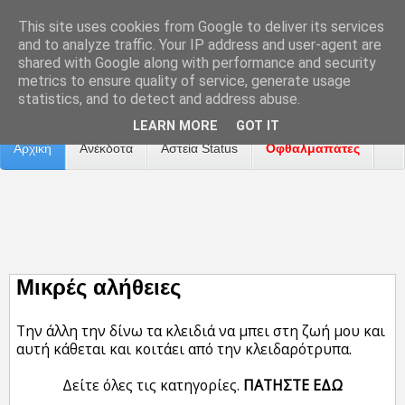
This site uses cookies from Google to deliver its services
and to analyze traffic. Your IP address and user-agent are
shared with Google along with performance and security
metrics to ensure quality of service, generate usage
Επικοινωνία
Διαφήμιση
Αναφορά Προβλήματος
statistics, and to detect and address abuse.
LEARN MORE
GOT IT
Αρχική
Ανέκδοτα
Αστεία Status
Οφθαλμαπάτες
ΤΑΙΝΙΕΣ
Μικρές αλήθειες
Την άλλη την δίνω τα κλειδιά να μπει στη ζωή μου και
αυτή κάθεται και κοιτάει από την κλειδαρότρυπα.
Δείτε όλες τις κατηγορίες.
ΠΑΤΗΣΤΕ ΕΔΩ