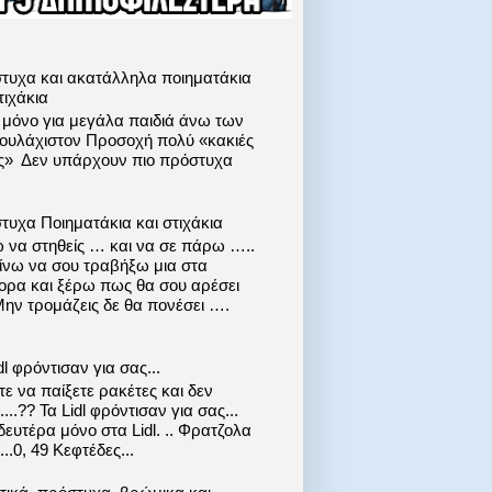
τυχα και ακατάλληλα ποιηματάκια
τιχάκια
ι μόνο για μεγάλα παιδιά άνω των
 τουλάχιστον Προσοχή πολύ «κακιές
ις» Δεν υπάρχουν πιο πρόστυχα
τυχα Ποιηματάκια και στιχάκια
 να στηθείς … και να σε πάρω …..
ίνω να σου τραβήξω μια στα
ορα και ξέρω πως θα σου αρέσει
Μην τρομάζεις δε θα πονέσει ….
dl φρόντισαν για σας...
ε να παίξετε ρακέτες και δεν
....?? Τα Lidl φρόντισαν για σας...
ευτέρα μόνο στα Lidl. .. Φρατζολα
..0, 49 Κεφτέδες...