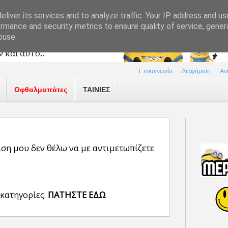
liver its services and to analyze traffic. Your IP address and u
rmance and security metrics to ensure quality of service, gene
buse.
Επικοινωνία
Διαφήμιση
Αν
Οφθαλμαπάτες
ΤΑΙΝΙΕΣ
ση μου δεν θέλω να με αντιμετωπίζετε
 κατηγορίες.
ΠΑΤΗΣΤΕ ΕΔΩ