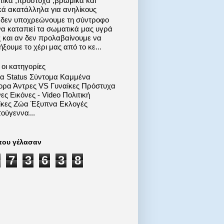
στικά ,πρόστυχα ,βρώμικα και
κά ακατάλληλα για ανηλίκους
 δεν υποχρεώνουμε τη σύντροφο
να καταπιεί τα σωματικά μας υγρά
ς και αν δεν προλαβαίνουμε να
ξουμε το χέρι μας από το κε...
οι κατηγορίες
ία Status Σύντομα Καμμένα
ορα Άντρες VS Γυναίκες Πρόστυχα
ες Εικόνες - Video Πολιτική
ίκες Ζώα Έξυπνα Εκλογές
ούγεννα...
που γέλασαν
7
3
6
3
8