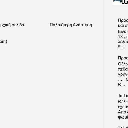
Πρόσ
ρχική σελίδα
Παλαιότερη Ανάρτηση
και σ
Είνα
18 ,
tom)
λέξε
!!!...
Πρόσ
Θέλω
πεθα
γρήγ
….. 
Θ...
Τα Li
Θέλετ
έχετε
Από δ
ψωμί.