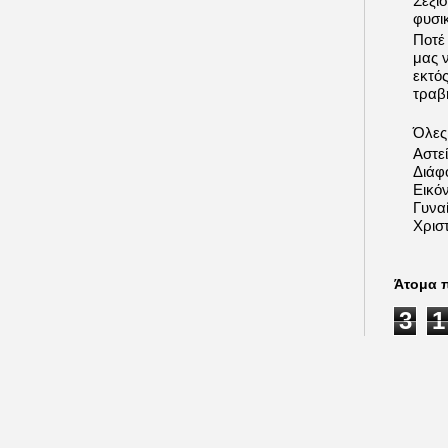
Σεξι
φυσι
Ποτέ
μας 
εκτό
τραβή
Όλες 
Αστε
Διάφ
Εικόν
Γυνα
Χριστ
Άτομα 
3
1