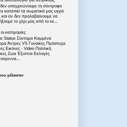
 δεν υποχρεώνουμε τη σύντροφο
να καταπιεί τα σωματικά μας υγρά
ς και αν δεν προλαβαίνουμε να
ξουμε το χέρι μας από το κε...
οι κατηγορίες
ία Status Σύντομα Καμμένα
ορα Άντρες VS Γυναίκες Πρόστυχα
ες Εικόνες - Video Πολιτική
ίκες Ζώα Έξυπνα Εκλογές
ούγεννα...
που γέλασαν