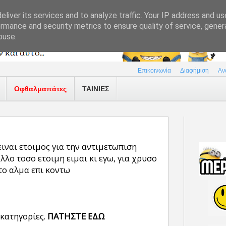
liver its services and to analyze traffic. Your IP address and u
rmance and security metrics to ensure quality of service, gene
buse.
Επικοινωνία
Διαφήμιση
Αν
Οφθαλμαπάτες
ΤΑΙΝΙΕΣ
ιναι ετοιμος για την αντιμετωπιση
λο τοσο ετοιμη ειμαι κι εγω, για χρυσο
το αλμα επι κοντω
 κατηγορίες.
ΠΑΤΗΣΤΕ ΕΔΩ