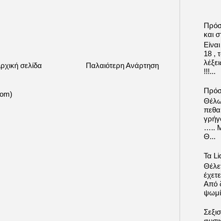
Πρόσ
και σ
Είνα
18 ,
λέξε
ρχική σελίδα
Παλαιότερη Ανάρτηση
!!!...
Πρόσ
tom)
Θέλω
πεθα
γρήγ
….. 
Θ...
Τα Li
Θέλετ
έχετε
Από δ
ψωμί.
Σεξι
φυσι