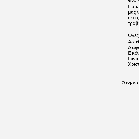
Ποτέ
μας 
εκτό
τραβή
Όλες 
Αστε
Διάφ
Εικόν
Γυνα
Χριστ
Άτομα 