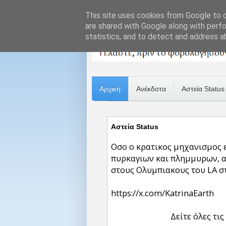
This site uses cookies from Google to de
are shared with Google along with perfo
statistics, and to detect and address a
Αρχική
Ανέκδοτα
Αστεία Status
Αστεία Status
Οσο ο κρατικος μηχανισμος ε
πυρκαγιων και πλημμυρων, αλ
στους Ολυμπιακους του LA σ
https://x.com/KatrinaEarth
Δείτε όλες τις