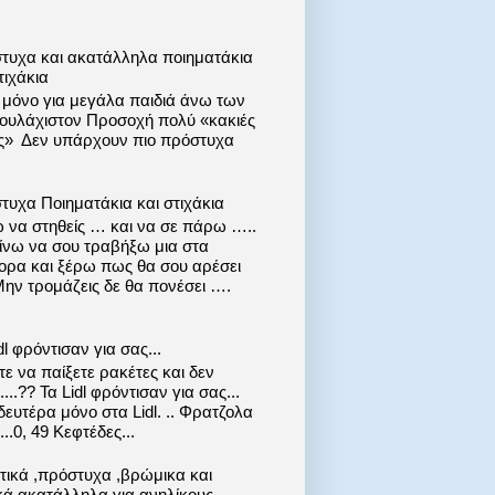
τυχα και ακατάλληλα ποιηματάκια
τιχάκια
ι μόνο για μεγάλα παιδιά άνω των
 τουλάχιστον Προσοχή πολύ «κακιές
ις» Δεν υπάρχουν πιο πρόστυχα
τυχα Ποιηματάκια και στιχάκια
 να στηθείς … και να σε πάρω …..
ίνω να σου τραβήξω μια στα
ορα και ξέρω πως θα σου αρέσει
Μην τρομάζεις δε θα πονέσει ….
dl φρόντισαν για σας...
ε να παίξετε ρακέτες και δεν
....?? Τα Lidl φρόντισαν για σας...
ευτέρα μόνο στα Lidl. .. Φρατζολα
..0, 49 Κεφτέδες...
στικά ,πρόστυχα ,βρώμικα και
κά ακατάλληλα για ανηλίκους