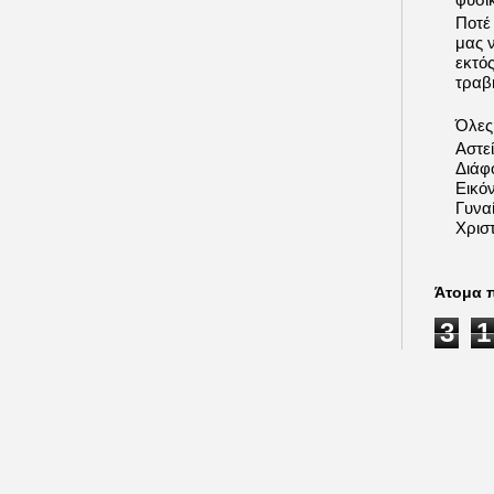
Ποτέ
μας 
εκτό
τραβή
Όλες 
Αστε
Διάφ
Εικόν
Γυνα
Χριστ
Άτομα 
3
1