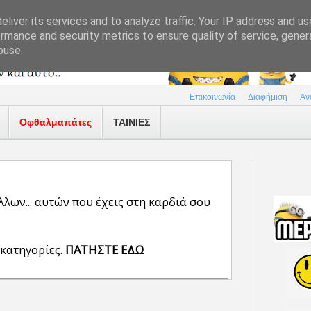
liver its services and to analyze traffic. Your IP address and u
rmance and security metrics to ensure quality of service, gene
buse.
Επικοινωνία
Διαφήμιση
Αν
Οφθαλμαπάτες
ΤΑΙΝΙΕΣ
λλων... αυτών που έχεις στη καρδιά σου
 κατηγορίες.
ΠΑΤΗΣΤΕ ΕΔΩ