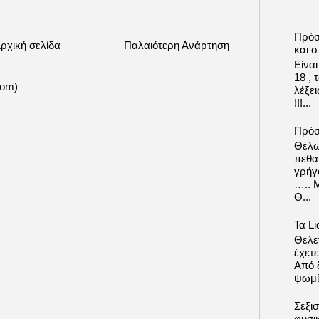
Πρόσ
ρχική σελίδα
Παλαιότερη Ανάρτηση
και σ
Είνα
18 ,
tom)
λέξε
!!!...
Πρόσ
Θέλω
πεθα
γρήγ
….. 
Θ...
Τα Li
Θέλετ
έχετε
Από δ
ψωμί.
Σεξι
φυσι