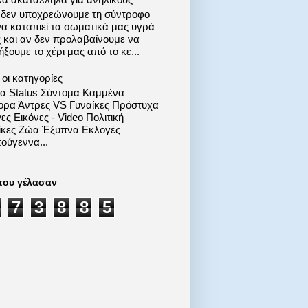
 δεν υποχρεώνουμε τη σύντροφο
να καταπιεί τα σωματικά μας υγρά
ς και αν δεν προλαβαίνουμε να
ξουμε το χέρι μας από το κε...
οι κατηγορίες
ία Status Σύντομα Καμμένα
ορα Άντρες VS Γυναίκες Πρόστυχα
ες Εικόνες - Video Πολιτική
ίκες Ζώα Έξυπνα Εκλογές
ούγεννα...
που γέλασαν
7
3
8
8
5