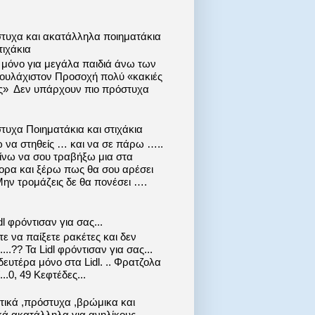
τυχα και ακατάλληλα ποιηματάκια
τιχάκια
ι μόνο για μεγάλα παιδιά άνω των
 τουλάχιστον Προσοχή πολύ «κακιές
ις» Δεν υπάρχουν πιο πρόστυχα
τυχα Ποιηματάκια και στιχάκια
 να στηθείς … και να σε πάρω …..
ίνω να σου τραβήξω μια στα
ορα και ξέρω πως θα σου αρέσει
Μην τρομάζεις δε θα πονέσει ….
dl φρόντισαν για σας...
ε να παίξετε ρακέτες και δεν
....?? Τα Lidl φρόντισαν για σας...
ευτέρα μόνο στα Lidl. .. Φρατζολα
..0, 49 Κεφτέδες...
στικά ,πρόστυχα ,βρώμικα και
κά ακατάλληλα για ανηλίκους