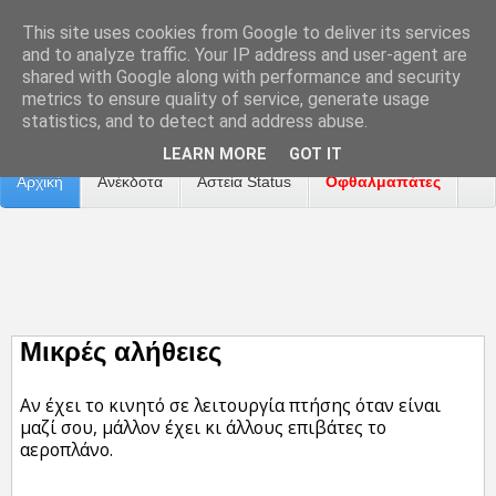
This site uses cookies from Google to deliver its services
and to analyze traffic. Your IP address and user-agent are
shared with Google along with performance and security
metrics to ensure quality of service, generate usage
Επικοινωνία
Διαφήμιση
Αναφορά Προβλήματος
statistics, and to detect and address abuse.
LEARN MORE
GOT IT
Αρχική
Ανέκδοτα
Αστεία Status
Οφθαλμαπάτες
ΤΑΙΝΙΕΣ
Μικρές αλήθειες
Αν έχει το κινητό σε λειτουργία πτήσης όταν είναι
μαζί σου, μάλλον έχει κι άλλους επιβάτες το
αεροπλάνο.