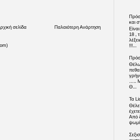
Πρόσ
και σ
ρχική σελίδα
Παλαιότερη Ανάρτηση
Είνα
18 ,
λέξε
tom)
!!!...
Πρόσ
Θέλω
πεθα
γρήγ
….. 
Θ...
Τα Li
Θέλετ
έχετε
Από δ
ψωμί.
Σεξι