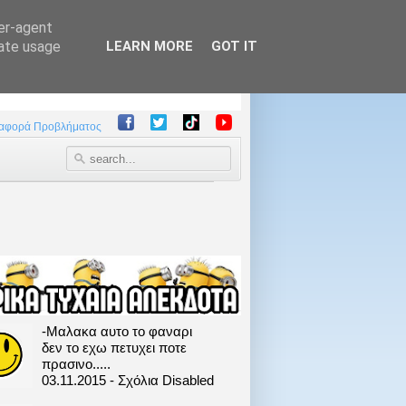
ser-agent
rate usage
LEARN MORE
GOT IT
αφορά Προβλήματος
-Μαλακα αυτο το φαναρι
δεν το εχω πετυχει ποτε
πρασινο.....
03.11.2015 - Σχόλια Disabled