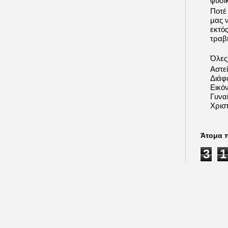
φυσι
Ποτέ
μας 
εκτό
τραβή
Όλες 
Αστε
Διάφ
Εικόν
Γυνα
Χριστ
Άτομα 
3
1