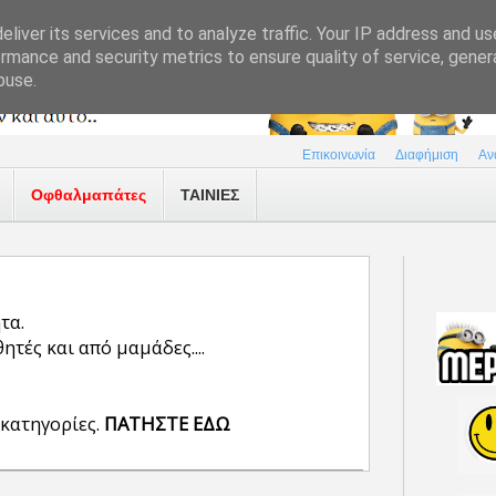
liver its services and to analyze traffic. Your IP address and u
rmance and security metrics to ensure quality of service, gene
buse.
Επικοινωνία
Διαφήμιση
Αν
Οφθαλμαπάτες
ΤΑΙΝΙΕΣ
τα.
τές και από μαμάδες....
 κατηγορίες.
ΠΑΤΗΣΤΕ ΕΔΩ