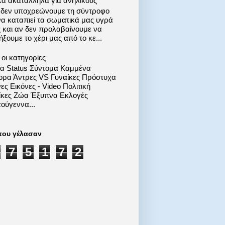
κά ακατάλληλα για ανηλίκους
 δεν υποχρεώνουμε τη σύντροφο
να καταπιεί τα σωματικά μας υγρά
ς και αν δεν προλαβαίνουμε να
ξουμε το χέρι μας από το κε...
οι κατηγορίες
ία Status Σύντομα Καμμένα
ορα Άντρες VS Γυναίκες Πρόστυχα
ες Εικόνες - Video Πολιτική
ίκες Ζώα Έξυπνα Εκλογές
ούγεννα...
που γέλασαν
7
5
1
7
2