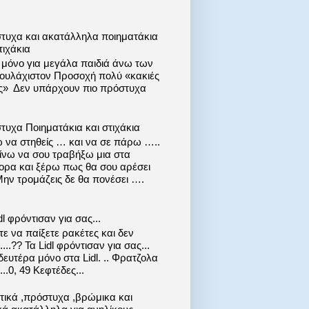
τυχα και ακατάλληλα ποιηματάκια
τιχάκια
ι μόνο για μεγάλα παιδιά άνω των
 τουλάχιστον Προσοχή πολύ «κακιές
ις» Δεν υπάρχουν πιο πρόστυχα
τυχα Ποιηματάκια και στιχάκια
 να στηθείς … και να σε πάρω …..
ίνω να σου τραβήξω μια στα
ορα και ξέρω πως θα σου αρέσει
Μην τρομάζεις δε θα πονέσει ….
dl φρόντισαν για σας...
ε να παίξετε ρακέτες και δεν
....?? Τα Lidl φρόντισαν για σας...
ευτέρα μόνο στα Lidl. .. Φρατζολα
..0, 49 Κεφτέδες...
στικά ,πρόστυχα ,βρώμικα και